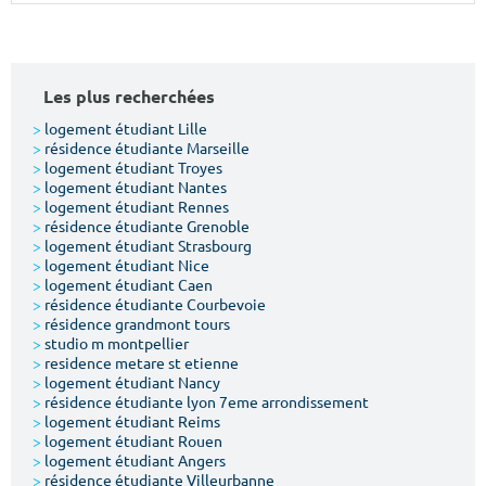
Surface min
Surface max
m²
m²
Les plus recherchées
Type de location
>
logement étudiant Lille
>
résidence étudiante Marseille
>
logement étudiant Troyes
Colocation
>
logement étudiant Nantes
>
logement étudiant Rennes
Votre date d'entrée
>
résidence étudiante Grenoble
>
logement étudiant Strasbourg
>
logement étudiant Nice
>
logement étudiant Caen
>
résidence étudiante Courbevoie
>
résidence grandmont tours
>
studio m montpellier
Chercher
>
residence metare st etienne
>
logement étudiant Nancy
>
résidence étudiante lyon 7eme arrondissement
>
logement étudiant Reims
>
logement étudiant Rouen
>
logement étudiant Angers
>
résidence étudiante Villeurbanne