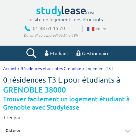
Le site de logements des étudiants
01 88 61 15 70
FR
Du lundi au vendredi de 9h à 18h
Etudiant
Gestionnaire
Accueil
>
Résidences étudiantes Grenoble
> Logement T3 L
Votre recherche
0 résidences T3 L pour étudiants à
Ville, école
GRENOBLE 38000
Trouver facilement un logement étudiant à
Grenoble avec Studylease
Budget min
Budget max
Trier par :
€
€