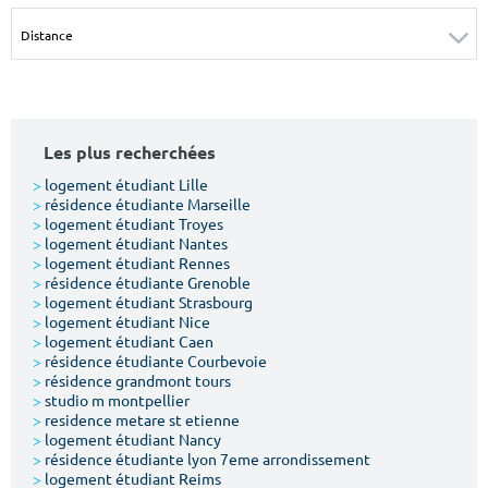
Surface min
Surface max
m²
m²
Type de location
Les plus recherchées
Colocation
>
logement étudiant Lille
>
résidence étudiante Marseille
Votre date d'entrée
>
logement étudiant Troyes
>
logement étudiant Nantes
>
logement étudiant Rennes
>
résidence étudiante Grenoble
>
logement étudiant Strasbourg
>
logement étudiant Nice
>
logement étudiant Caen
Chercher
>
résidence étudiante Courbevoie
>
résidence grandmont tours
>
studio m montpellier
>
residence metare st etienne
>
logement étudiant Nancy
>
résidence étudiante lyon 7eme arrondissement
>
logement étudiant Reims