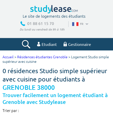
Le site de logements des étudiants
01 88 61 15 70
FR
Du lundi au vendredi de 9h à 18h
Etudiant
Gestionnaire
Accueil
>
Résidences étudiantes Grenoble
> Logement Studio simple
Votre recherche
supérieur avec cuisine
0 résidences Studio simple supérieur
Ville, école
avec cuisine pour étudiants à
GRENOBLE 38000
Budget min
Budget max
Trouver facilement un logement étudiant à
Grenoble avec Studylease
€
€
Trier par :