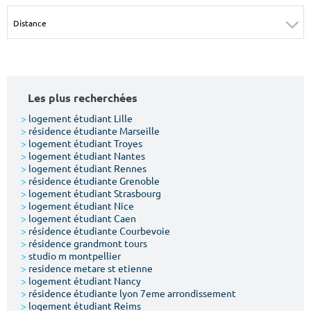
Surface min
Surface max
m²
m²
Type de location
Les plus recherchées
Colocation
>
logement étudiant Lille
>
résidence étudiante Marseille
Votre date d'entrée
>
logement étudiant Troyes
>
logement étudiant Nantes
>
logement étudiant Rennes
>
résidence étudiante Grenoble
>
logement étudiant Strasbourg
>
logement étudiant Nice
>
logement étudiant Caen
Chercher
>
résidence étudiante Courbevoie
>
résidence grandmont tours
>
studio m montpellier
>
residence metare st etienne
>
logement étudiant Nancy
>
résidence étudiante lyon 7eme arrondissement
>
logement étudiant Reims