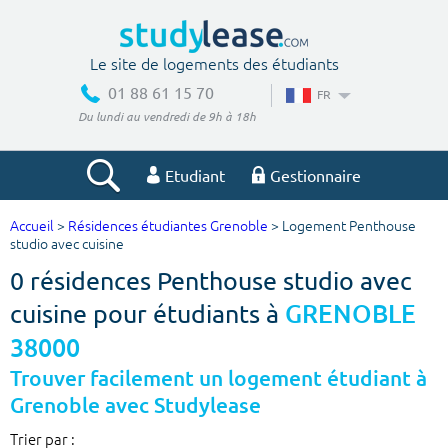
Le site de logements des étudiants
01 88 61 15 70
FR
Du lundi au vendredi de 9h à 18h
Etudiant
Gestionnaire
Accueil
>
Résidences étudiantes Grenoble
> Logement Penthouse
Votre recherche
studio avec cuisine
0 résidences Penthouse studio avec
Ville, école
cuisine pour étudiants à
GRENOBLE
38000
Budget min
Budget max
Trouver facilement un logement étudiant à
Grenoble avec Studylease
€
€
Trier par :