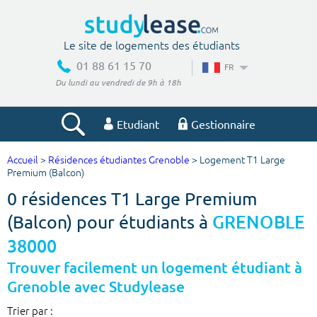
Le site de logements des étudiants
01 88 61 15 70
FR
Du lundi au vendredi de 9h à 18h
Etudiant
Gestionnaire
Accueil
>
Résidences étudiantes Grenoble
> Logement T1 Large
Votre recherche
Premium (Balcon)
0 résidences T1 Large Premium
Ville, école
(Balcon) pour étudiants à
GRENOBLE
38000
Budget min
Budget max
Trouver facilement un logement étudiant à
Grenoble avec Studylease
€
€
Trier par :