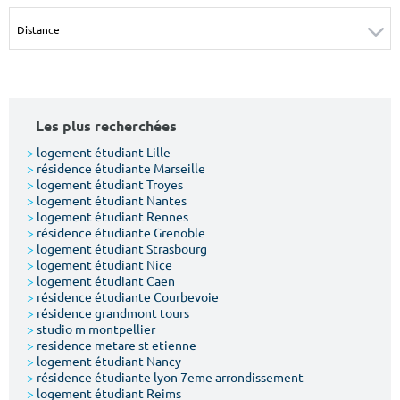
Surface min
Surface max
m²
m²
Type de location
Les plus recherchées
Colocation
>
logement étudiant Lille
>
résidence étudiante Marseille
Votre date d'entrée
>
logement étudiant Troyes
>
logement étudiant Nantes
>
logement étudiant Rennes
>
résidence étudiante Grenoble
>
logement étudiant Strasbourg
>
logement étudiant Nice
>
logement étudiant Caen
Chercher
>
résidence étudiante Courbevoie
>
résidence grandmont tours
>
studio m montpellier
>
residence metare st etienne
>
logement étudiant Nancy
>
résidence étudiante lyon 7eme arrondissement
>
logement étudiant Reims