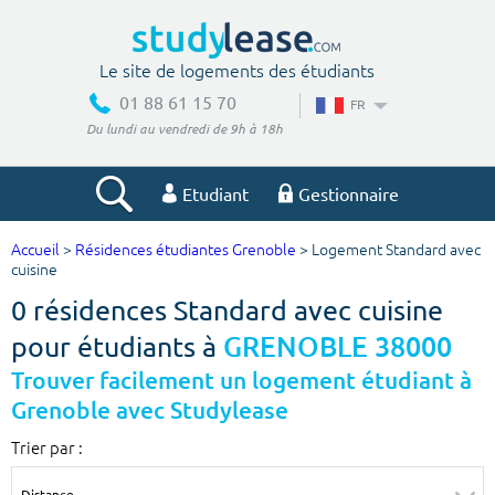
Le site de logements des étudiants
01 88 61 15 70
FR
Du lundi au vendredi de 9h à 18h
Etudiant
Gestionnaire
Accueil
>
Résidences étudiantes Grenoble
> Logement Standard avec
Votre recherche
cuisine
0 résidences Standard avec cuisine
Ville, école
pour étudiants à
GRENOBLE 38000
Trouver facilement un logement étudiant à
Grenoble avec Studylease
Budget min
Budget max
Trier par :
€
€