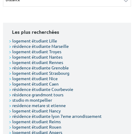
Surface min
Surface max
m²
m²
Les plus recherchées
Type de location
>
logement étudiant Lille
>
résidence étudiante Marseille
Colocation
>
logement étudiant Troyes
>
logement étudiant Nantes
Votre date d'entrée
>
logement étudiant Rennes
>
résidence étudiante Grenoble
>
logement étudiant Strasbourg
>
logement étudiant Nice
>
logement étudiant Caen
>
résidence étudiante Courbevoie
>
résidence grandmont tours
Chercher
>
studio m montpellier
>
residence metare st etienne
>
logement étudiant Nancy
>
résidence étudiante lyon 7eme arrondissement
>
logement étudiant Reims
>
logement étudiant Rouen
>
logement étudiant Angers