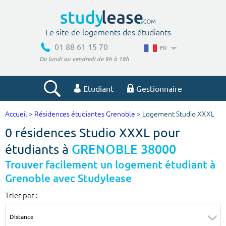
Le site de logements des étudiants
01 88 61 15 70
FR
Du lundi au vendredi de 9h à 18h
Etudiant
Gestionnaire
Accueil
>
Résidences étudiantes Grenoble
> Logement Studio XXXL
Votre recherche
0 résidences Studio XXXL pour
Ville, école
étudiants à
GRENOBLE 38000
Trouver facilement un logement étudiant à
Grenoble avec Studylease
Budget min
Budget max
Trier par :
€
€