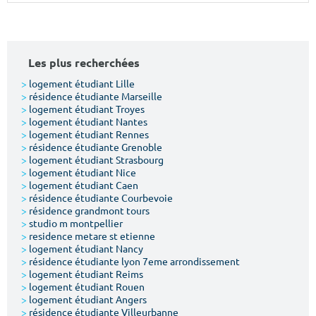
Surface min
Surface max
m²
m²
Les plus recherchées
Type de location
>
logement étudiant Lille
>
résidence étudiante Marseille
>
logement étudiant Troyes
Colocation
>
logement étudiant Nantes
>
logement étudiant Rennes
Votre date d'entrée
>
résidence étudiante Grenoble
>
logement étudiant Strasbourg
>
logement étudiant Nice
>
logement étudiant Caen
>
résidence étudiante Courbevoie
>
résidence grandmont tours
>
studio m montpellier
Chercher
>
residence metare st etienne
>
logement étudiant Nancy
>
résidence étudiante lyon 7eme arrondissement
>
logement étudiant Reims
>
logement étudiant Rouen
>
logement étudiant Angers
>
résidence étudiante Villeurbanne