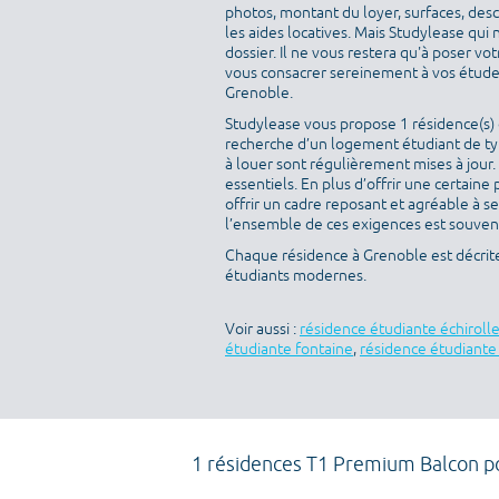
photos, montant du loyer, surfaces, des
les aides locatives. Mais Studylease qui 
dossier. Il ne vous restera qu'à poser v
vous consacrer sereinement à vos études
Grenoble.
Studylease vous propose 1 résidence(s) d
recherche d’un logement étudiant de typ
à louer sont régulièrement mises à jour.
essentiels. En plus d’offrir une certaine 
offrir un cadre reposant et agréable à s
l’ensemble de ces exigences est souvent 
Chaque résidence à Grenoble est décrit
étudiants modernes.
Voir aussi :
résidence étudiante échiroll
étudiante fontaine
,
résidence étudiant
1 résidences T1 Premium Balcon p