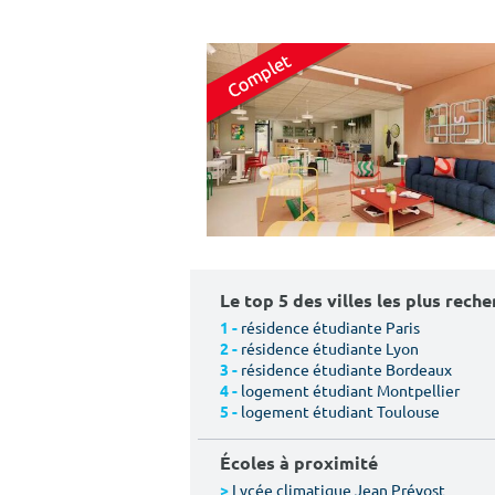
Le top 5 des villes les plus rech
résidence étudiante Paris
1 -
résidence étudiante Lyon
2 -
résidence étudiante Bordeaux
3 -
logement étudiant Montpellier
4 -
logement étudiant Toulouse
5 -
Écoles à proximité
Lycée climatique Jean Prévost
>