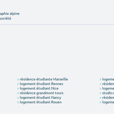
aphie alpine
société
>
résidence étudiante Marseille
>
logemen
>
logement étudiant Rennes
>
résiden
>
logement étudiant Nice
>
logeme
>
résidence grandmont tours
>
studio 
>
logement étudiant Nancy
>
résiden
>
logement étudiant Rouen
>
logeme