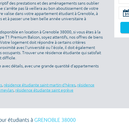
criptif des prestations et des aménagements sans oublier
ne s'arrête pas là veillera au bon aboutissement de votre
otre valise dans votre appartement étudiant à Grenoble, à
 et à passer une bien belle année universitaire à
isponible en location à Grenoble 38000, si vous êtes à la
e T1 Premium Balcon, soyez attentifs, nos offres de biens
 Votre logement doit répondre à certains critères
proximité avec l’université ou l’école, il doit également
es occupants. Trouver une résidence étudiante qui satisfait
difficile.
e avec détails, avec une grande quantité d’appartements
es
,
résidence étudiante saint-martin-d'hères
,
résidence
e meylan
,
résidence étudiante saint egrève
our étudiants à
GRENOBLE 38000