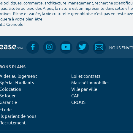
es politiques, commerce, architecture, management, recherche scientifique. 
pas. Située au pied des Alpes, la nature est omniprésente dans cette ville 
sportives. Riche et variée, la vie culturelle grenobloise n'est pas en reste a
quera à votre bien-être.
t à Grenoble !
NOUS ENVOY
BONS PLANS
Aides au logement
Loi et contrats
Spécial étudiants
Marché immobilier
Colocation
Ville par ville
Se loger
CAF
Garantie
CROUS
Etude
Ils parlent de nous
Recrutement