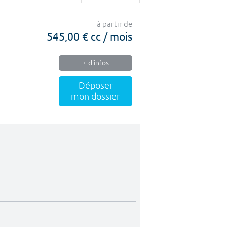
à partir de
545,00 € cc / mois
+ d'infos
Déposer
mon dossier