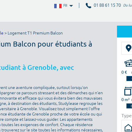
01 88 61 15 70
Du lu
FR
le
> Logement T1 Premium Balcon
ium Balcon pour étudiants à
udiant à Grenoble, avec
0 €
vent une aventure compliquée, surtout lorsqu'on
épargner ce parcours stressant et des démarches qui n'en
 innovante et efficace qui vous évitera bien des mauvaises
0 m²
igne, à destination des étudiants, Studylease regroupe les
ersitaire à Grenoble. Visualisez tout simplement l'offre
ence étudiante de Grenoble proche de votre école ou qui
Type
otre compte et laissez-vous guider. Les appartements
toutes les exigences de confort. Chaque résidence
 trouverez sur le site toutes les informations nécessaires,