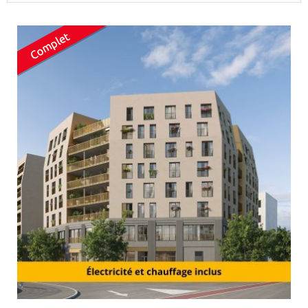
Surface min
Surface max
m²
m²
Type de location
Colocation
Votre date d'entrée
Chercher