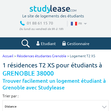
Le site de logements des étudiants
01 88 61 15 70
FR
Du lundi au vendredi de 9h à 18h
Etudiant
Gestionnaire
Accueil
>
Résidences étudiantes Grenoble
> Logement T2 XS
Votre recherche
1 résidences T2 XS pour étudiants à
Ville, école
GRENOBLE 38000
Trouver facilement un logement étudiant à
Grenoble avec Studylease
Budget min
Budget max
Trier par :
€
€