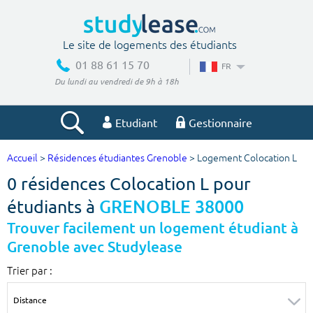
Le site de logements des étudiants
01 88 61 15 70
FR
Du lundi au vendredi de 9h à 18h
Etudiant
Gestionnaire
Accueil
>
Résidences étudiantes Grenoble
> Logement Colocation L
Votre recherche
0 résidences Colocation L pour
Ville, école
étudiants à
GRENOBLE 38000
Trouver facilement un logement étudiant à
Grenoble avec Studylease
Budget min
Budget max
Trier par :
€
€