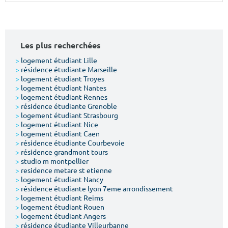
Surface min
Surface max
m²
m²
Les plus recherchées
Type de location
>
logement étudiant Lille
>
résidence étudiante Marseille
>
logement étudiant Troyes
Colocation
>
logement étudiant Nantes
>
logement étudiant Rennes
Votre date d'entrée
>
résidence étudiante Grenoble
>
logement étudiant Strasbourg
>
logement étudiant Nice
>
logement étudiant Caen
>
résidence étudiante Courbevoie
>
résidence grandmont tours
>
studio m montpellier
Chercher
>
residence metare st etienne
>
logement étudiant Nancy
>
résidence étudiante lyon 7eme arrondissement
>
logement étudiant Reims
>
logement étudiant Rouen
>
logement étudiant Angers
>
résidence étudiante Villeurbanne