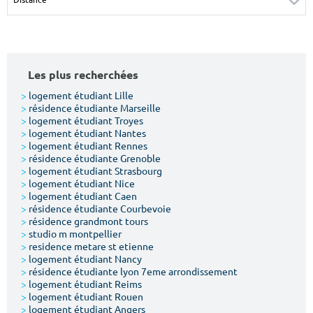
Surface min
Surface max
m²
m²
Les plus recherchées
Type de location
>
logement étudiant Lille
>
résidence étudiante Marseille
Colocation
>
logement étudiant Troyes
>
logement étudiant Nantes
Votre date d'entrée
>
logement étudiant Rennes
>
résidence étudiante Grenoble
>
logement étudiant Strasbourg
>
logement étudiant Nice
>
logement étudiant Caen
>
résidence étudiante Courbevoie
>
résidence grandmont tours
Chercher
>
studio m montpellier
>
residence metare st etienne
>
logement étudiant Nancy
>
résidence étudiante lyon 7eme arrondissement
>
logement étudiant Reims
>
logement étudiant Rouen
>
logement étudiant Angers