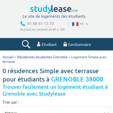
Le site de logements des étudiants
01 88 61 15 70
FR
Du lundi au vendredi de 9h à 18h
Etudiant
Gestionnaire
Accueil
>
Résidences étudiantes Grenoble
> Logement Simple avec
Votre recherche
terrasse
0 résidences Simple avec terrasse
Ville, école
pour étudiants à
GRENOBLE 38000
Trouver facilement un logement étudiant à
Grenoble avec Studylease
Budget min
Budget max
Trier par :
€
€