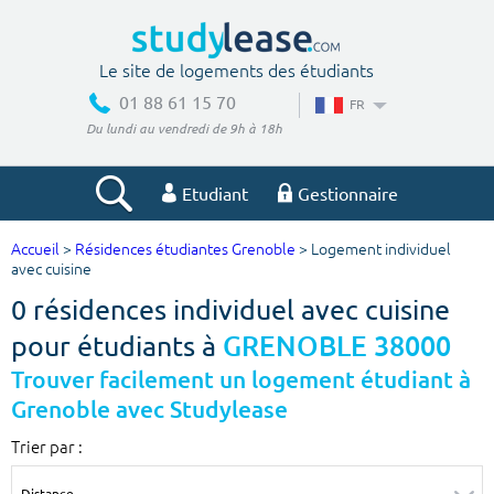
Le site de logements des étudiants
01 88 61 15 70
FR
Du lundi au vendredi de 9h à 18h
Etudiant
Gestionnaire
Accueil
>
Résidences étudiantes Grenoble
> Logement individuel
Votre recherche
avec cuisine
0 résidences individuel avec cuisine
Ville, école
pour étudiants à
GRENOBLE 38000
Trouver facilement un logement étudiant à
Grenoble avec Studylease
Budget min
Budget max
Trier par :
€
€