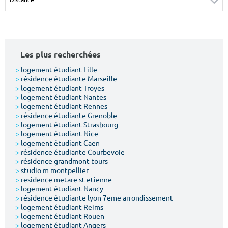
Surface min
Surface max
m²
m²
Les plus recherchées
Type de location
>
logement étudiant Lille
>
résidence étudiante Marseille
Colocation
>
logement étudiant Troyes
>
logement étudiant Nantes
Votre date d'entrée
>
logement étudiant Rennes
>
résidence étudiante Grenoble
>
logement étudiant Strasbourg
>
logement étudiant Nice
>
logement étudiant Caen
>
résidence étudiante Courbevoie
>
résidence grandmont tours
Chercher
>
studio m montpellier
>
residence metare st etienne
>
logement étudiant Nancy
>
résidence étudiante lyon 7eme arrondissement
>
logement étudiant Reims
>
logement étudiant Rouen
>
logement étudiant Angers