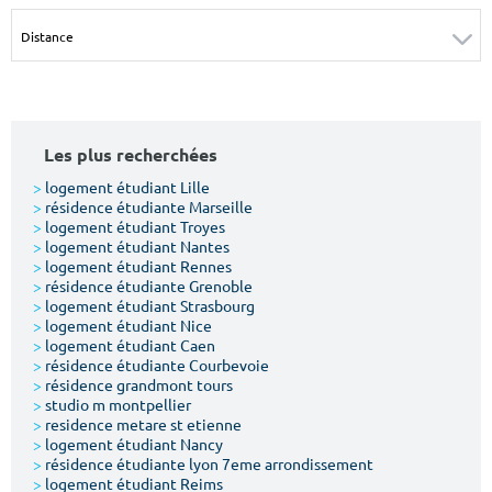
Surface min
Surface max
m²
m²
Type de location
Les plus recherchées
Colocation
>
logement étudiant Lille
>
résidence étudiante Marseille
Votre date d'entrée
>
logement étudiant Troyes
>
logement étudiant Nantes
>
logement étudiant Rennes
>
résidence étudiante Grenoble
>
logement étudiant Strasbourg
>
logement étudiant Nice
>
logement étudiant Caen
Chercher
>
résidence étudiante Courbevoie
>
résidence grandmont tours
>
studio m montpellier
>
residence metare st etienne
>
logement étudiant Nancy
>
résidence étudiante lyon 7eme arrondissement
>
logement étudiant Reims