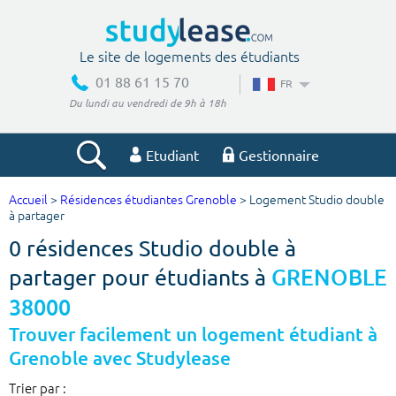
Le site de logements des étudiants
01 88 61 15 70
FR
Du lundi au vendredi de 9h à 18h
Etudiant
Gestionnaire
Accueil
>
Résidences étudiantes Grenoble
> Logement Studio double
Votre recherche
à partager
0 résidences Studio double à
Ville, école
partager pour étudiants à
GRENOBLE
38000
Budget min
Budget max
Trouver facilement un logement étudiant à
Grenoble avec Studylease
€
€
Trier par :