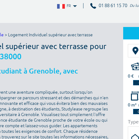
01 88 61 15 70
Du lu
FR
le
> Logement Individuel supérieur avec terrasse
el supérieur avec terrasse pour
 38000
udiant à Grenoble, avec
0 €
vent une aventure compliquée, surtout lorsqu'on
épargner ce parcours stressant et des démarches qui n'en
 innovante et efficace qui vous évitera bien des mauvaises
0 m²
igne, à destination des étudiants, Studylease regroupe les
ersitaire à Grenoble. Visualisez tout simplement l'offre
ence étudiante de Grenoble proche de votre école ou qui
Type
otre compte et laissez-vous guider. Les appartements
toutes les exigences de confort. Chaque résidence
 trouverez sur le site toutes les informations nécessaires,