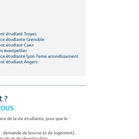
t étudiant Troyes
ce étudiante Grenoble
nt étudiant Caen
m montpellier
ce étudiante lyon 7eme arrondissement
nt étudiant Angers
t ?
CROUS
re de la vie étudiante, pour que le
E : demande de bourse et de logement).
accès et de réussite dans