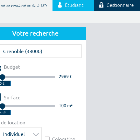
Étudiant
Gestionnaire
ndi au vendredi de 9h à 18h
Votre recherche
Budget
2969 €
Surface
100 m²
 de location
Individuel
Colocation