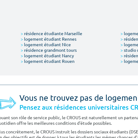
>
résidence étudiante Marseille
>
logemen
>
logement étudiant Rennes
>
résiden
>
logement étudiant Nice
>
logeme
>
résidence grandmont tours
>
studio 
>
logement étudiant Nancy
>
résiden
>
logement étudiant Rouen
>
logeme
Vous ne trouvez pas de logemen
Pensez aux résidences universitaires 
ouant son rôle de service public, le CROUS est naturellement un partenai
uotidien offre les meilleures conditions d'étude possibles.
lus concrètement, le CROUS instruit les dossiers sociaux étudiants (DS
n des objectifs est de donner à tous les étudiants les mêmes chances d'