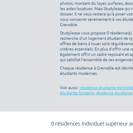
photos, montant du loyer, surfaces, des
les aides locatives. Mais Studylease qui 
dossier. Il ne vous restera qu'à poser v
vous consacrer sereinement à vos études
Grenoble.
Studylease vous propose 0 résidence(s) d
recherche d’un logement étudiant de type
offres de biens à louer sont régulièreme
critères essentiels. En plus d’offrir une c
également offrir un cadre reposant et a
qui satisfait l’ensemble de ces exigences 
Chaque résidence à Grenoble est décrit
étudiants modernes.
Voir aussi :
résidence étudiante échiroll
étudiante fontaine
,
résidence étudiant
0 résidences Individuel supérieur 