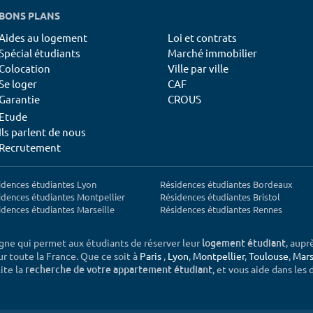
BONS PLANS
Aides au logement
Loi et contrats
Spécial étudiants
Marché immobilier
Colocation
Ville par ville
Se loger
CAF
Garantie
CROUS
Etude
Ils parlent de nous
Recrutement
idences étudiantes Lyon
Résidences étudiantes Bordeaux
idences étudiantes Montpellier
Résidences étudiantes Bristol
idences étudiantes Marseille
Résidences étudiantes Rennes
igne qui permet aux étudiants de réserver leur
, aupr
logement étudiant
sur toute la France. Que ce soit à
Paris
,
Lyon
,
Montpellier
,
Toulouse
,
Mars
ite la
, et vous aide dans les
recherche de votre appartement étudiant