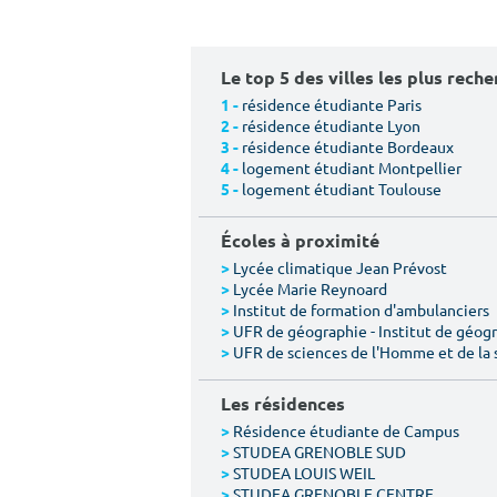
Le top 5 des villes les plus rech
résidence étudiante Paris
1 -
résidence étudiante Lyon
2 -
résidence étudiante Bordeaux
3 -
logement étudiant Montpellier
4 -
logement étudiant Toulouse
5 -
Écoles à proximité
Lycée climatique Jean Prévost
>
Lycée Marie Reynoard
>
Institut de formation d'ambulanciers
>
UFR de géographie - Institut de géogr
>
UFR de sciences de l'Homme et de la 
>
Les résidences
Résidence étudiante de Campus
>
STUDEA GRENOBLE SUD
>
STUDEA LOUIS WEIL
>
STUDEA GRENOBLE CENTRE
>