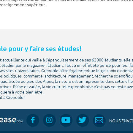
'enseignement supérieur.
le pour y faire ses études!
 accueillante qui veille à l'épanouissement de ses 62000 étudiants, elle 
et étudier par le magazine l'Étudiant. Tout a en effet été pensé pour leur f
ses sites universitaires, Grenoble offre également un large choix d'orien
es politiques, commerce, architecture, management, recherche scientifique. 
pas. Située au pied des Alpes, la nature est omniprésente dans cette ville 
sportives. Riche et variée, la vie culturelle grenobloise n'est pas en reste a
quera à votre bien-être.
t à Grenoble !
NOUS ENVOY