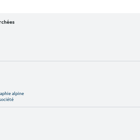
erchées
aphie alpine
société