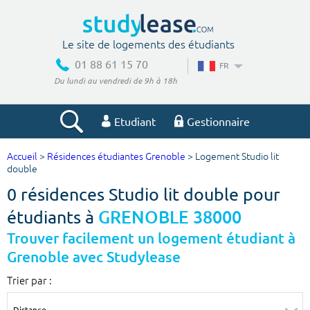
Le site de logements des étudiants
01 88 61 15 70
FR
Du lundi au vendredi de 9h à 18h
Etudiant
Gestionnaire
Accueil
>
Résidences étudiantes Grenoble
> Logement Studio lit
Votre recherche
double
0 résidences Studio lit double pour
Ville, école
étudiants à
GRENOBLE 38000
Trouver facilement un logement étudiant à
Grenoble avec Studylease
Budget min
Budget max
Trier par :
€
€