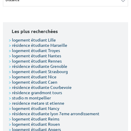
Surface min
Surface max
m²
m²
Les plus recherchées
Type de location
>
logement étudiant Lille
>
résidence étudiante Marseille
Colocation
>
logement étudiant Troyes
>
logement étudiant Nantes
Votre date d'entrée
>
logement étudiant Rennes
>
résidence étudiante Grenoble
>
logement étudiant Strasbourg
>
logement étudiant Nice
>
logement étudiant Caen
>
résidence étudiante Courbevoie
>
résidence grandmont tours
Chercher
>
studio m montpellier
>
residence metare st etienne
>
logement étudiant Nancy
>
résidence étudiante lyon 7eme arrondissement
>
logement étudiant Reims
>
logement étudiant Rouen
>
logement étudiant Angers