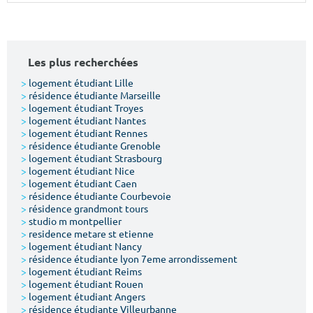
Surface min
Surface max
m²
m²
Les plus recherchées
Type de location
>
logement étudiant Lille
>
résidence étudiante Marseille
>
logement étudiant Troyes
Colocation
>
logement étudiant Nantes
>
logement étudiant Rennes
Votre date d'entrée
>
résidence étudiante Grenoble
>
logement étudiant Strasbourg
>
logement étudiant Nice
>
logement étudiant Caen
>
résidence étudiante Courbevoie
>
résidence grandmont tours
>
studio m montpellier
Chercher
>
residence metare st etienne
>
logement étudiant Nancy
>
résidence étudiante lyon 7eme arrondissement
>
logement étudiant Reims
>
logement étudiant Rouen
>
logement étudiant Angers
>
résidence étudiante Villeurbanne