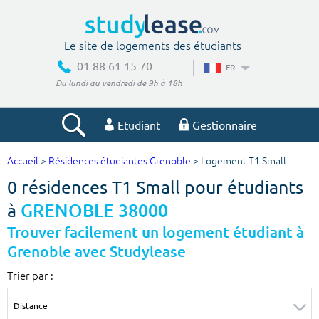
Le site de logements des étudiants
01 88 61 15 70
FR
Du lundi au vendredi de 9h à 18h
Etudiant
Gestionnaire
Accueil
>
Résidences étudiantes Grenoble
> Logement T1 Small
Votre recherche
0 résidences T1 Small pour étudiants
Ville, école
à
GRENOBLE 38000
Trouver facilement un logement étudiant à
Grenoble avec Studylease
Budget min
Budget max
Trier par :
€
€