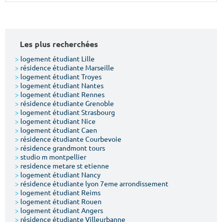
Surface min
Surface max
m²
m²
Les plus recherchées
Type de location
>
logement étudiant Lille
>
résidence étudiante Marseille
>
logement étudiant Troyes
Colocation
>
logement étudiant Nantes
>
logement étudiant Rennes
Votre date d'entrée
>
résidence étudiante Grenoble
>
logement étudiant Strasbourg
>
logement étudiant Nice
>
logement étudiant Caen
>
résidence étudiante Courbevoie
>
résidence grandmont tours
>
studio m montpellier
Chercher
>
residence metare st etienne
>
logement étudiant Nancy
>
résidence étudiante lyon 7eme arrondissement
>
logement étudiant Reims
>
logement étudiant Rouen
>
logement étudiant Angers
>
résidence étudiante Villeurbanne