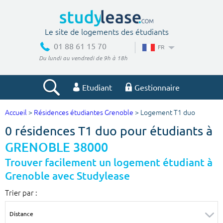
Le site de logements des étudiants
01 88 61 15 70
FR
Du lundi au vendredi de 9h à 18h
Etudiant
Gestionnaire
Accueil
>
Résidences étudiantes Grenoble
> Logement T1 duo
Votre recherche
0 résidences T1 duo pour étudiants à
Ville, école
GRENOBLE 38000
Trouver facilement un logement étudiant à
Grenoble avec Studylease
Budget min
Budget max
Trier par :
€
€