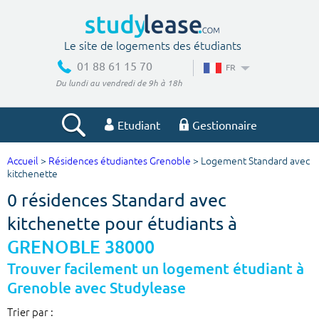
Le site de logements des étudiants
01 88 61 15 70
FR
Du lundi au vendredi de 9h à 18h
Etudiant
Gestionnaire
Accueil
>
Résidences étudiantes Grenoble
> Logement Standard avec
Votre recherche
kitchenette
0 résidences Standard avec
Ville, école
kitchenette pour étudiants à
GRENOBLE 38000
Budget min
Budget max
Trouver facilement un logement étudiant à
Grenoble avec Studylease
€
€
Trier par :