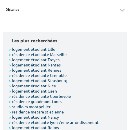
Surface min
Surface max
m²
m²
Type de location
Les plus recherchées
Colocation
>
logement étudiant Lille
>
résidence étudiante Marseille
Votre date d'entrée
>
logement étudiant Troyes
>
logement étudiant Nantes
>
logement étudiant Rennes
>
résidence étudiante Grenoble
>
logement étudiant Strasbourg
>
logement étudiant Nice
>
logement étudiant Caen
Chercher
>
résidence étudiante Courbevoie
>
résidence grandmont tours
>
studio m montpellier
>
residence metare st etienne
>
logement étudiant Nancy
>
résidence étudiante lyon 7eme arrondissement
>
logement étudiant Reims