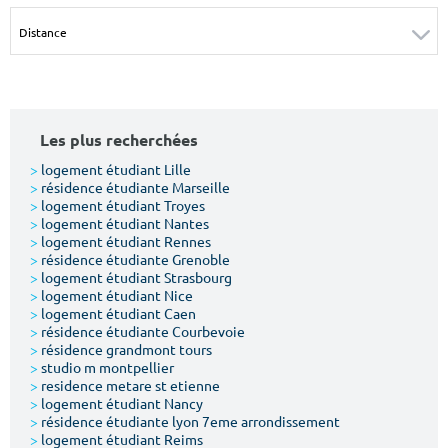
Surface min
Surface max
m²
m²
Type de location
Les plus recherchées
Colocation
>
logement étudiant Lille
>
résidence étudiante Marseille
Votre date d'entrée
>
logement étudiant Troyes
>
logement étudiant Nantes
>
logement étudiant Rennes
>
résidence étudiante Grenoble
>
logement étudiant Strasbourg
>
logement étudiant Nice
>
logement étudiant Caen
Chercher
>
résidence étudiante Courbevoie
>
résidence grandmont tours
>
studio m montpellier
>
residence metare st etienne
>
logement étudiant Nancy
>
résidence étudiante lyon 7eme arrondissement
>
logement étudiant Reims