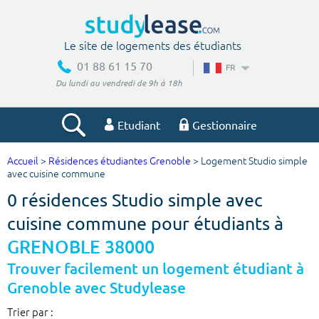
Le site de logements des étudiants
01 88 61 15 70
FR
Du lundi au vendredi de 9h à 18h
Etudiant
Gestionnaire
Accueil
>
Résidences étudiantes Grenoble
> Logement Studio simple
Votre recherche
avec cuisine commune
0 résidences Studio simple avec
Ville, école
cuisine commune pour étudiants à
GRENOBLE 38000
Budget min
Budget max
Trouver facilement un logement étudiant à
Grenoble avec Studylease
€
€
Trier par :