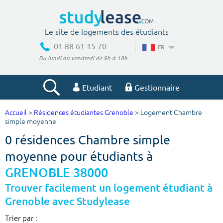
Le site de logements des étudiants
01 88 61 15 70
FR
Du lundi au vendredi de 9h à 18h
Etudiant
Gestionnaire
Accueil
>
Résidences étudiantes Grenoble
> Logement Chambre
Votre recherche
simple moyenne
0 résidences Chambre simple
Ville, école
moyenne pour étudiants à
GRENOBLE 38000
Budget min
Budget max
Trouver facilement un logement étudiant à
Grenoble avec Studylease
€
€
Trier par :