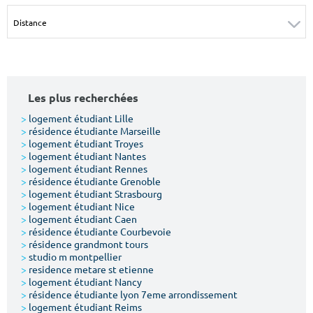
Surface min
Surface max
m²
m²
Type de location
Les plus recherchées
Colocation
>
logement étudiant Lille
>
résidence étudiante Marseille
Votre date d'entrée
>
logement étudiant Troyes
>
logement étudiant Nantes
>
logement étudiant Rennes
>
résidence étudiante Grenoble
>
logement étudiant Strasbourg
>
logement étudiant Nice
>
logement étudiant Caen
Chercher
>
résidence étudiante Courbevoie
>
résidence grandmont tours
>
studio m montpellier
>
residence metare st etienne
>
logement étudiant Nancy
>
résidence étudiante lyon 7eme arrondissement
>
logement étudiant Reims