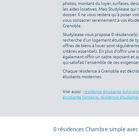
photos, montant du loyer, surfaces, des
les aides locatives. Mais Studylease qui 
dossier. Il ne vous restera qu'à poser v
vous consacrer sereinement à vos études
Grenoble.
Studylease vous propose 0 résidence(s) d
recherche d’un logement étudiant de typ
offres de biens à louer sont régulièreme
critères essentiels. En plus d’offrir une c
également offrir un cadre reposant et a
qui satisfait l’ensemble de ces exigences 
Chaque résidence à Grenoble est décrit
étudiants modernes.
Voir aussi :
résidence étudiante échiroll
étudiante fontaine
,
résidence étudiant
0 résidences Chambre simple avec 