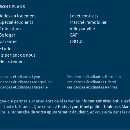
BONS PLANS
Aides au logement
Loi et contrats
Spécial étudiants
Marché immobilier
Colocation
Ville par ville
Se loger
CAF
Garantie
CROUS
Etude
Ils parlent de nous
Recrutement
idences étudiantes Lyon
Résidences étudiantes Bordeaux
idences étudiantes Montpellier
Résidences étudiantes Bristol
idences étudiantes Marseille
Résidences étudiantes Rennes
igne qui permet aux étudiants de réserver leur
, aupr
logement étudiant
sur toute la France. Que ce soit à
Paris
,
Lyon
,
Montpellier
,
Toulouse
,
Mars
ite la
, et vous aide dans les
recherche de votre appartement étudiant