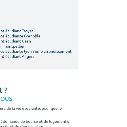
t étudiant Troyes
ce étudiante Grenoble
nt étudiant Caen
m montpellier
ce étudiante lyon 7eme arrondissement
nt étudiant Angers
t ?
CROUS
re de la vie étudiante, pour que le
E : demande de bourse et de logement).
accès et de réussite dans