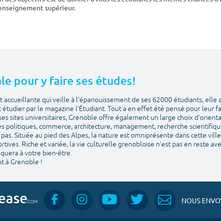
'enseignement supérieur.
le pour y faire ses études!
 accueillante qui veille à l'épanouissement de ses 62000 étudiants, elle 
et étudier par le magazine l'Étudiant. Tout a en effet été pensé pour leur f
ses sites universitaires, Grenoble offre également un large choix d'orien
es politiques, commerce, architecture, management, recherche scientifique. 
pas. Située au pied des Alpes, la nature est omniprésente dans cette ville 
sportives. Riche et variée, la vie culturelle grenobloise n'est pas en reste a
quera à votre bien-être.
t à Grenoble !
NOUS ENVOY