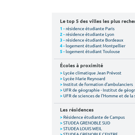
Le top 5 des villes les plus rech
résidence étudiante Paris
1 -
résidence étudiante Lyon
2 -
résidence étudiante Bordeaux
3 -
logement étudiant Montpellier
4 -
logement étudiant Toulouse
5 -
Écoles à proximité
Lycée climatique Jean Prévost
>
Lycée Marie Reynoard
>
Institut de formation d'ambulanciers
>
UFR de géographie - Institut de géogr
>
UFR de sciences de l'Homme et de la 
>
Les résidences
Résidence étudiante de Campus
>
STUDEA GRENOBLE SUD
>
STUDEA LOUIS WEIL
>
STUDEA GRENOBLE CENTRE
>