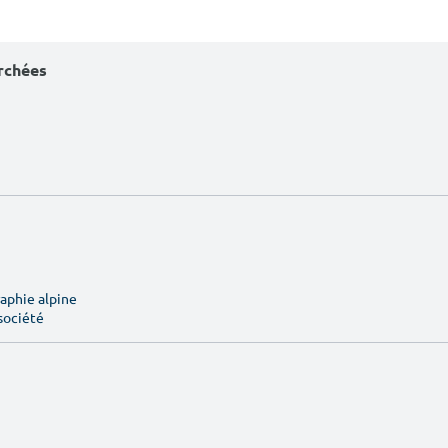
erchées
aphie alpine
société