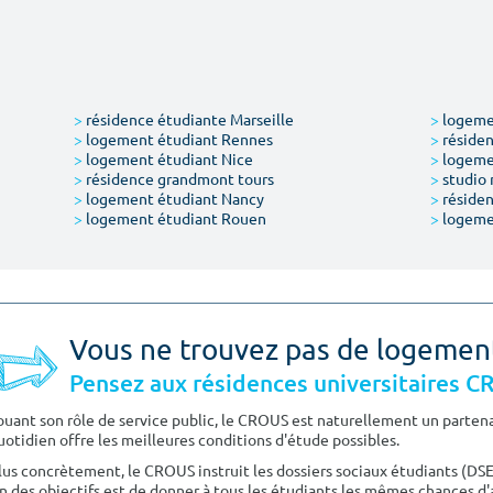
>
résidence étudiante Marseille
>
logemen
>
logement étudiant Rennes
>
résiden
>
logement étudiant Nice
>
logeme
>
résidence grandmont tours
>
studio 
>
logement étudiant Nancy
>
résiden
>
logement étudiant Rouen
>
logeme
Vous ne trouvez pas de logemen
Pensez aux résidences universitaires 
ouant son rôle de service public, le CROUS est naturellement un partenai
uotidien offre les meilleures conditions d'étude possibles.
lus concrètement, le CROUS instruit les dossiers sociaux étudiants (DS
n des objectifs est de donner à tous les étudiants les mêmes chances d'