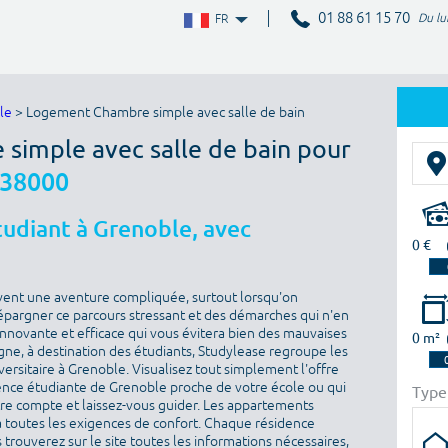
01 88 61 15 70
Du lu
FR
le
> Logement Chambre simple avec salle de bain
simple avec salle de bain pour
 38000
udiant à Grenoble, avec
0 €
vent une aventure compliquée, surtout lorsqu'on
épargner ce parcours stressant et des démarches qui n'en
 innovante et efficace qui vous évitera bien des mauvaises
0 m²
igne, à destination des étudiants, Studylease regroupe les
ersitaire à Grenoble. Visualisez tout simplement l'offre
ence étudiante de Grenoble proche de votre école ou qui
Type
otre compte et laissez-vous guider. Les appartements
toutes les exigences de confort. Chaque résidence
 trouverez sur le site toutes les informations nécessaires,