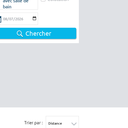
avec salle de
bain
Chercher
Trier par :