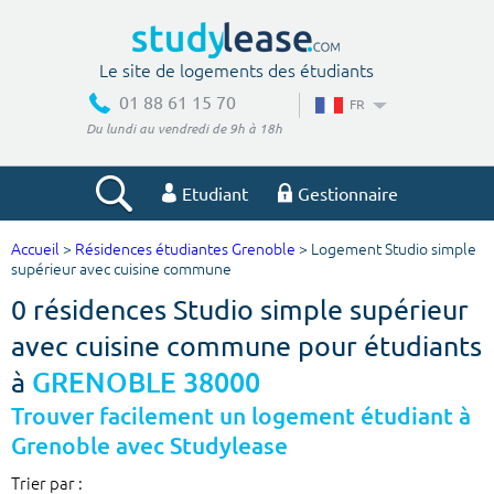
Le site de logements des étudiants
01 88 61 15 70
FR
Du lundi au vendredi de 9h à 18h
Etudiant
Gestionnaire
Accueil
>
Résidences étudiantes Grenoble
> Logement Studio simple
Votre recherche
supérieur avec cuisine commune
0 résidences Studio simple supérieur
Ville, école
avec cuisine commune pour étudiants
à
GRENOBLE 38000
Budget min
Budget max
Trouver facilement un logement étudiant à
Grenoble avec Studylease
€
€
Trier par :