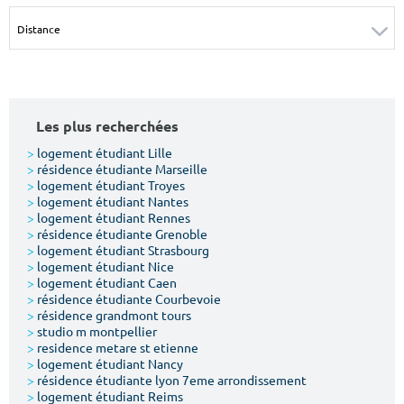
Surface min
Surface max
m²
m²
Type de location
Les plus recherchées
Colocation
>
logement étudiant Lille
>
résidence étudiante Marseille
Votre date d'entrée
>
logement étudiant Troyes
>
logement étudiant Nantes
>
logement étudiant Rennes
>
résidence étudiante Grenoble
>
logement étudiant Strasbourg
>
logement étudiant Nice
>
logement étudiant Caen
Chercher
>
résidence étudiante Courbevoie
>
résidence grandmont tours
>
studio m montpellier
>
residence metare st etienne
>
logement étudiant Nancy
>
résidence étudiante lyon 7eme arrondissement
>
logement étudiant Reims