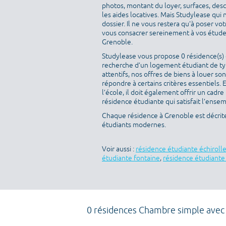
photos, montant du loyer, surfaces, des
les aides locatives. Mais Studylease qui 
dossier. Il ne vous restera qu'à poser v
vous consacrer sereinement à vos études
Grenoble.
Studylease vous propose 0 résidence(s) d
recherche d’un logement étudiant de typ
attentifs, nos offres de biens à louer s
répondre à certains critères essentiels. 
l’école, il doit également offrir un cad
résidence étudiante qui satisfait l’ensem
Chaque résidence à Grenoble est décrit
étudiants modernes.
Voir aussi :
résidence étudiante échiroll
étudiante fontaine
,
résidence étudiant
0 résidences Chambre simple avec t