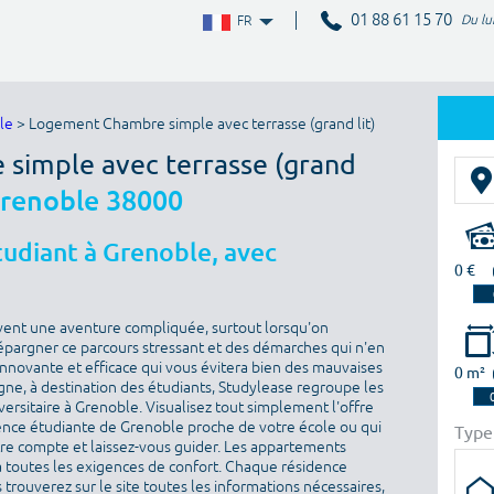
01 88 61 15 70
Du lu
FR
le
> Logement Chambre simple avec terrasse (grand lit)
 simple avec terrasse (grand
renoble 38000
udiant à Grenoble, avec
0 €
vent une aventure compliquée, surtout lorsqu'on
épargner ce parcours stressant et des démarches qui n'en
 innovante et efficace qui vous évitera bien des mauvaises
0 m²
igne, à destination des étudiants, Studylease regroupe les
ersitaire à Grenoble. Visualisez tout simplement l'offre
ence étudiante de Grenoble proche de votre école ou qui
Type
otre compte et laissez-vous guider. Les appartements
toutes les exigences de confort. Chaque résidence
 trouverez sur le site toutes les informations nécessaires,