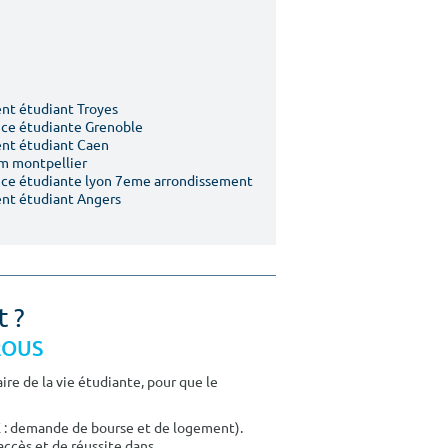
t étudiant Troyes
ce étudiante Grenoble
nt étudiant Caen
m montpellier
ce étudiante lyon 7eme arrondissement
nt étudiant Angers
t ?
CROUS
re de la vie étudiante, pour que le
E : demande de bourse et de logement).
accès et de réussite dans