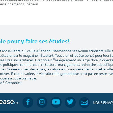
'enseignement supérieur.
le pour y faire ses études!
 accueillante qui veille à l'épanouissement de ses 62000 étudiants, elle 
et étudier par le magazine l'Étudiant. Tout a en effet été pensé pour leur f
ses sites universitaires, Grenoble offre également un large choix d'orien
es politiques, commerce, architecture, management, recherche scientifique. 
pas. Située au pied des Alpes, la nature est omniprésente dans cette ville 
sportives. Riche et variée, la vie culturelle grenobloise n'est pas en reste a
quera à votre bien-être.
t à Grenoble !
NOUS ENVOY