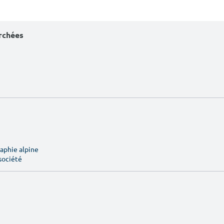
erchées
aphie alpine
société