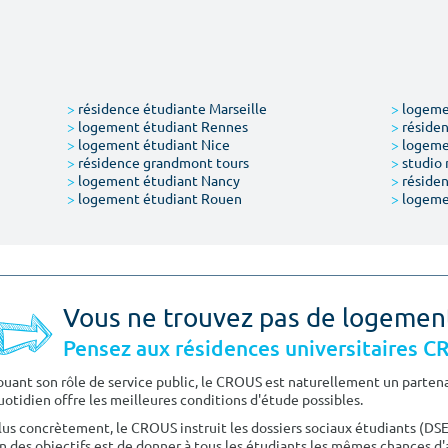
>
résidence étudiante Marseille
>
logemen
>
logement étudiant Rennes
>
résiden
>
logement étudiant Nice
>
logeme
>
résidence grandmont tours
>
studio 
>
logement étudiant Nancy
>
résiden
>
logement étudiant Rouen
>
logeme
Vous ne trouvez pas de logemen
Pensez aux résidences universitaires 
ouant son rôle de service public, le CROUS est naturellement un partenai
uotidien offre les meilleures conditions d'étude possibles.
lus concrètement, le CROUS instruit les dossiers sociaux étudiants (DS
n des objectifs est de donner à tous les étudiants les mêmes chances d'