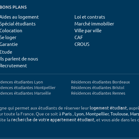
BONS PLANS
Aides au logement
Loi et contrats
Spécial étudiants
Marché immobilier
Colocation
Ville par ville
Se loger
CAF
Garantie
CROUS
Etude
Ils parlent de nous
Recrutement
idences étudiantes Lyon
Résidences étudiantes Bordeaux
idences étudiantes Montpellier
Résidences étudiantes Bristol
idences étudiantes Marseille
Résidences étudiantes Rennes
igne qui permet aux étudiants de réserver leur
, aupr
logement étudiant
sur toute la France. Que ce soit à
Paris
,
Lyon
,
Montpellier
,
Toulouse
,
Mars
ite la
, et vous aide dans les
recherche de votre appartement étudiant