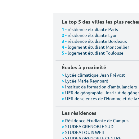
Le top 5 des villes les plus rech
résidence étudiante Paris
1 -
résidence étudiante Lyon
2 -
résidence étudiante Bordeaux
3 -
logement étudiant Montpellier
4 -
logement étudiant Toulouse
5 -
Écoles à proximité
Lycée climatique Jean Prévost
>
Lycée Marie Reynoard
>
Institut de formation d'ambulanciers
>
UFR de géographie - Institut de géogr
>
UFR de sciences de l'Homme et de la 
>
Les résidences
Résidence étudiante de Campus
>
STUDEA GRENOBLE SUD
>
STUDEA LOUIS WEIL
>
STUDEA GRENOBLE CENTRE
>