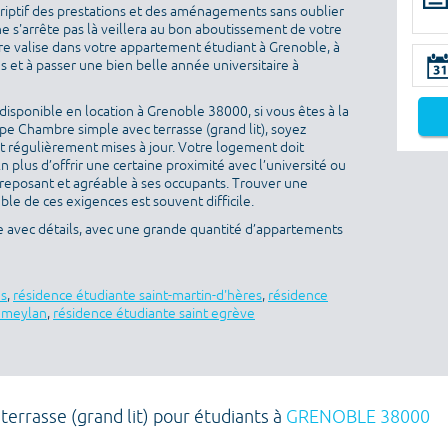
criptif des prestations et des aménagements sans oublier
ne s'arrête pas là veillera au bon aboutissement de votre
otre valise dans votre appartement étudiant à Grenoble, à
 et à passer une bien belle année universitaire à
isponible en location à Grenoble 38000, si vous êtes à la
e Chambre simple avec terrasse (grand lit), soyez
ont régulièrement mises à jour. Votre logement doit
En plus d’offrir une certaine proximité avec l’université ou
re reposant et agréable à ses occupants. Trouver une
ble de ces exigences est souvent difficile.
e avec détails, avec une grande quantité d’appartements
es
,
résidence étudiante saint-martin-d'hères
,
résidence
e meylan
,
résidence étudiante saint egrève
errasse (grand lit) pour étudiants à
GRENOBLE 38000