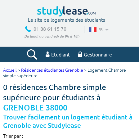
Le site de logements des étudiants
01 88 61 15 70
FR
Du lundi au vendredi de 9h à 18h
Etudiant
Gestionnaire
Accueil
>
Résidences étudiantes Grenoble
> Logement Chambre
Votre recherche
simple supérieure
0 résidences Chambre simple
Ville, école
supérieure pour étudiants à
GRENOBLE 38000
Budget min
Budget max
Trouver facilement un logement étudiant à
Grenoble avec Studylease
€
€
Trier par :