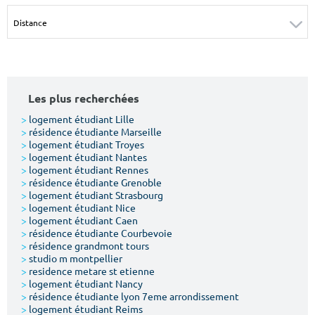
Surface min
Surface max
m²
m²
Type de location
Les plus recherchées
Colocation
>
logement étudiant Lille
>
résidence étudiante Marseille
Votre date d'entrée
>
logement étudiant Troyes
>
logement étudiant Nantes
>
logement étudiant Rennes
>
résidence étudiante Grenoble
>
logement étudiant Strasbourg
>
logement étudiant Nice
>
logement étudiant Caen
Chercher
>
résidence étudiante Courbevoie
>
résidence grandmont tours
>
studio m montpellier
>
residence metare st etienne
>
logement étudiant Nancy
>
résidence étudiante lyon 7eme arrondissement
>
logement étudiant Reims