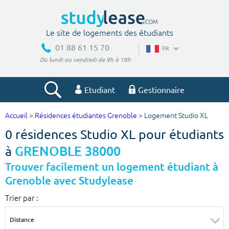
Le site de logements des étudiants
01 88 61 15 70
FR
Du lundi au vendredi de 9h à 18h
Etudiant
Gestionnaire
Accueil
>
Résidences étudiantes Grenoble
> Logement Studio XL
Votre recherche
0 résidences Studio XL pour étudiants
Ville, école
à
GRENOBLE 38000
Trouver facilement un logement étudiant à
Grenoble avec Studylease
Budget min
Budget max
Trier par :
€
€