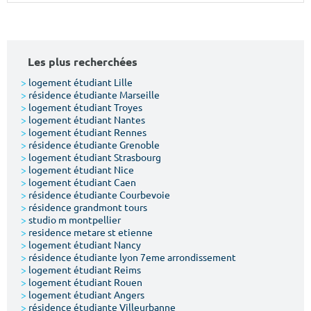
Surface min
Surface max
m²
m²
Les plus recherchées
Type de location
>
logement étudiant Lille
>
résidence étudiante Marseille
>
logement étudiant Troyes
Colocation
>
logement étudiant Nantes
>
logement étudiant Rennes
Votre date d'entrée
>
résidence étudiante Grenoble
>
logement étudiant Strasbourg
>
logement étudiant Nice
>
logement étudiant Caen
>
résidence étudiante Courbevoie
>
résidence grandmont tours
>
studio m montpellier
Chercher
>
residence metare st etienne
>
logement étudiant Nancy
>
résidence étudiante lyon 7eme arrondissement
>
logement étudiant Reims
>
logement étudiant Rouen
>
logement étudiant Angers
>
résidence étudiante Villeurbanne