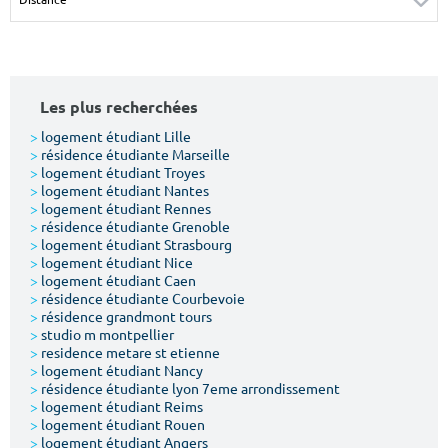
Surface min
Surface max
m²
m²
Les plus recherchées
Type de location
>
logement étudiant Lille
>
résidence étudiante Marseille
Colocation
>
logement étudiant Troyes
>
logement étudiant Nantes
Votre date d'entrée
>
logement étudiant Rennes
>
résidence étudiante Grenoble
>
logement étudiant Strasbourg
>
logement étudiant Nice
>
logement étudiant Caen
>
résidence étudiante Courbevoie
>
résidence grandmont tours
Chercher
>
studio m montpellier
>
residence metare st etienne
>
logement étudiant Nancy
>
résidence étudiante lyon 7eme arrondissement
>
logement étudiant Reims
>
logement étudiant Rouen
>
logement étudiant Angers