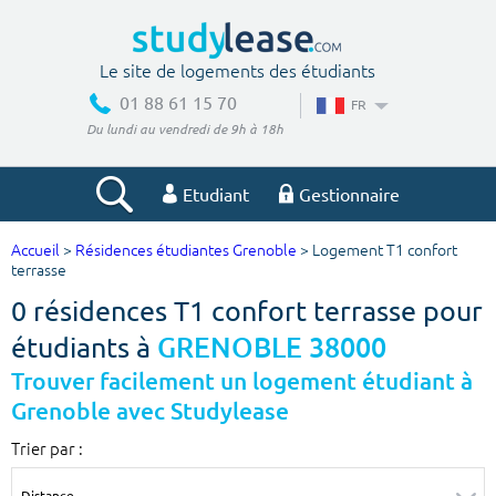
Le site de logements des étudiants
01 88 61 15 70
FR
Du lundi au vendredi de 9h à 18h
Etudiant
Gestionnaire
Accueil
>
Résidences étudiantes Grenoble
> Logement T1 confort
Votre recherche
terrasse
0 résidences T1 confort terrasse pour
Ville, école
étudiants à
GRENOBLE 38000
Trouver facilement un logement étudiant à
Grenoble avec Studylease
Budget min
Budget max
Trier par :
€
€