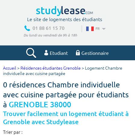
Le site de logements des étudiants
01 88 61 15 70
FR
Du lundi au vendredi de 9h à 18h
Etudiant
Gestionnaire
Accueil
>
Résidences étudiantes Grenoble
> Logement Chambre
Votre recherche
individuelle avec cuisine partagée
0 résidences Chambre individuelle
Ville, école
avec cuisine partagée pour étudiants
à
GRENOBLE 38000
Budget min
Budget max
Trouver facilement un logement étudiant à
Grenoble avec Studylease
€
€
Trier par :