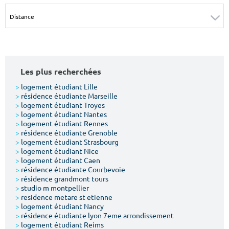
Surface min
Surface max
m²
m²
Type de location
Les plus recherchées
Colocation
>
logement étudiant Lille
>
résidence étudiante Marseille
Votre date d'entrée
>
logement étudiant Troyes
>
logement étudiant Nantes
>
logement étudiant Rennes
>
résidence étudiante Grenoble
>
logement étudiant Strasbourg
>
logement étudiant Nice
>
logement étudiant Caen
Chercher
>
résidence étudiante Courbevoie
>
résidence grandmont tours
>
studio m montpellier
>
residence metare st etienne
>
logement étudiant Nancy
>
résidence étudiante lyon 7eme arrondissement
>
logement étudiant Reims