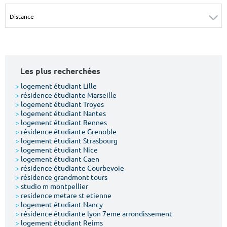
Surface min
Surface max
m²
m²
Type de location
Les plus recherchées
Colocation
>
logement étudiant Lille
>
résidence étudiante Marseille
Votre date d'entrée
>
logement étudiant Troyes
>
logement étudiant Nantes
>
logement étudiant Rennes
>
résidence étudiante Grenoble
>
logement étudiant Strasbourg
>
logement étudiant Nice
>
logement étudiant Caen
Chercher
>
résidence étudiante Courbevoie
>
résidence grandmont tours
>
studio m montpellier
>
residence metare st etienne
>
logement étudiant Nancy
>
résidence étudiante lyon 7eme arrondissement
>
logement étudiant Reims