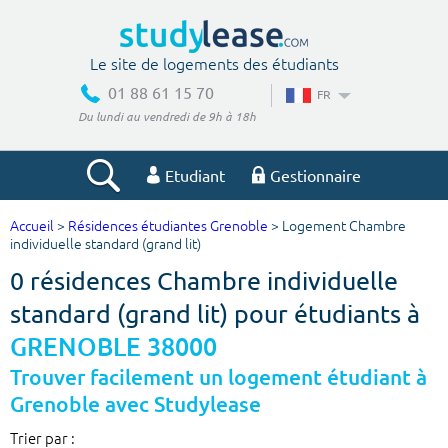
Le site de logements des étudiants
01 88 61 15 70
FR
Du lundi au vendredi de 9h à 18h
Etudiant
Gestionnaire
Accueil
>
Résidences étudiantes Grenoble
> Logement Chambre
Votre recherche
individuelle standard (grand lit)
0 résidences Chambre individuelle
Ville, école
standard (grand lit) pour étudiants à
GRENOBLE 38000
Budget min
Budget max
Trouver facilement un logement étudiant à
Grenoble avec Studylease
€
€
Trier par :