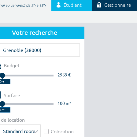
Étudiant
Gestionnaire
ndi au vendredi de 9h à 18h
Votre recherche
Budget
2969 €
Surface
100 m²
 de location
Standard room
Colocation