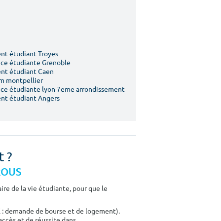
t étudiant Troyes
ce étudiante Grenoble
nt étudiant Caen
m montpellier
ce étudiante lyon 7eme arrondissement
nt étudiant Angers
t ?
CROUS
re de la vie étudiante, pour que le
E : demande de bourse et de logement).
accès et de réussite dans