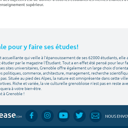
'enseignement supérieur.
le pour y faire ses études!
 accueillante qui veille à l'épanouissement de ses 62000 étudiants, elle 
et étudier par le magazine l'Étudiant. Tout a en effet été pensé pour leur f
ses sites universitaires, Grenoble offre également un large choix d'orien
es politiques, commerce, architecture, management, recherche scientifique. 
pas. Située au pied des Alpes, la nature est omniprésente dans cette ville 
sportives. Riche et variée, la vie culturelle grenobloise n'est pas en reste a
quera à votre bien-être.
t à Grenoble !
NOUS ENVOY