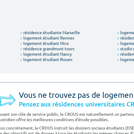
>
résidence étudiante Marseille
>
logemen
>
logement étudiant Rennes
>
résiden
>
logement étudiant Nice
>
logeme
>
résidence grandmont tours
>
studio 
>
logement étudiant Nancy
>
résiden
>
logement étudiant Rouen
>
logeme
Vous ne trouvez pas de logemen
Pensez aux résidences universitaires 
ouant son rôle de service public, le CROUS est naturellement un partenai
uotidien offre les meilleures conditions d'étude possibles.
lus concrètement, le CROUS instruit les dossiers sociaux étudiants (DS
n des objectifs est de donner à tous les étudiants les mêmes chances d'