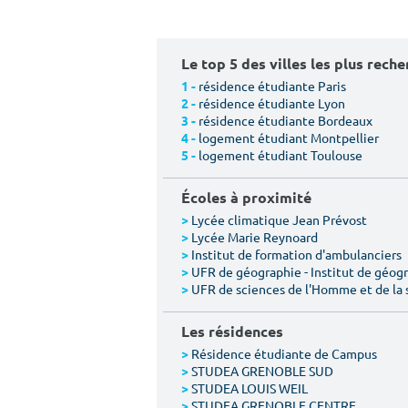
Le top 5 des villes les plus rech
résidence étudiante Paris
1 -
résidence étudiante Lyon
2 -
résidence étudiante Bordeaux
3 -
logement étudiant Montpellier
4 -
logement étudiant Toulouse
5 -
Écoles à proximité
Lycée climatique Jean Prévost
>
Lycée Marie Reynoard
>
Institut de formation d'ambulanciers
>
UFR de géographie - Institut de géogr
>
UFR de sciences de l'Homme et de la 
>
Les résidences
Résidence étudiante de Campus
>
STUDEA GRENOBLE SUD
>
STUDEA LOUIS WEIL
>
STUDEA GRENOBLE CENTRE
>