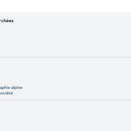
erchées
aphie alpine
société