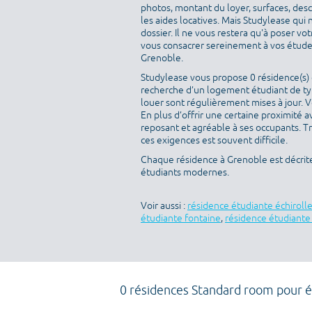
photos, montant du loyer, surfaces, des
les aides locatives. Mais Studylease qui 
dossier. Il ne vous restera qu'à poser v
vous consacrer sereinement à vos études
Grenoble.
Studylease vous propose 0 résidence(s) d
recherche d’un logement étudiant de typ
louer sont régulièrement mises à jour. V
En plus d’offrir une certaine proximité av
reposant et agréable à ses occupants. T
ces exigences est souvent difficile.
Chaque résidence à Grenoble est décrit
étudiants modernes.
Voir aussi :
résidence étudiante échiroll
étudiante fontaine
,
résidence étudiant
0 résidences Standard room pour é