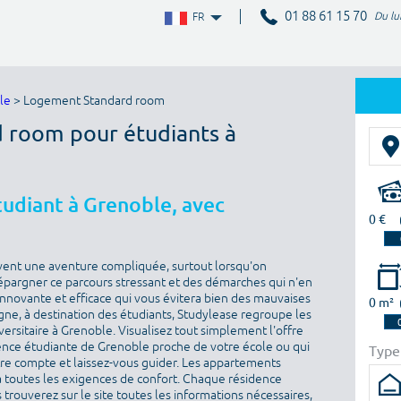
01 88 61 15 70
Du lu
FR
le
> Logement Standard room
d room pour étudiants à
udiant à Grenoble, avec
0 €
vent une aventure compliquée, surtout lorsqu'on
épargner ce parcours stressant et des démarches qui n'en
 innovante et efficace qui vous évitera bien des mauvaises
0 m²
igne, à destination des étudiants, Studylease regroupe les
ersitaire à Grenoble. Visualisez tout simplement l'offre
ence étudiante de Grenoble proche de votre école ou qui
Type
otre compte et laissez-vous guider. Les appartements
toutes les exigences de confort. Chaque résidence
 trouverez sur le site toutes les informations nécessaires,