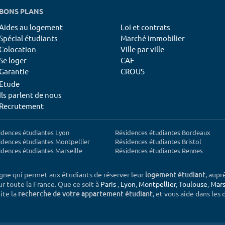
BONS PLANS
Aides au logement
Loi et contrats
Spécial étudiants
Marché immobilier
Colocation
Ville par ville
Se loger
CAF
Garantie
CROUS
Etude
Ils parlent de nous
Recrutement
idences étudiantes Lyon
Résidences étudiantes Bordeaux
idences étudiantes Montpellier
Résidences étudiantes Bristol
idences étudiantes Marseille
Résidences étudiantes Rennes
igne qui permet aux étudiants de réserver leur
, aupr
logement étudiant
sur toute la France. Que ce soit à
Paris
,
Lyon
,
Montpellier
,
Toulouse
,
Mars
ite la
, et vous aide dans les
recherche de votre appartement étudiant