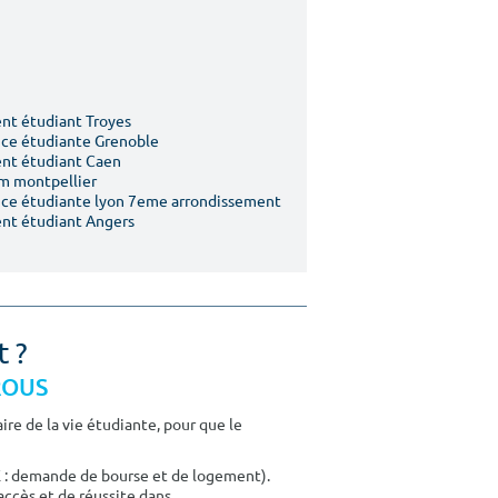
t étudiant Troyes
ce étudiante Grenoble
nt étudiant Caen
m montpellier
ce étudiante lyon 7eme arrondissement
nt étudiant Angers
t ?
CROUS
re de la vie étudiante, pour que le
E : demande de bourse et de logement).
accès et de réussite dans