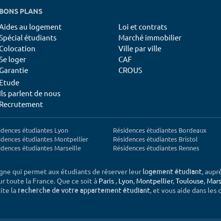
BONS PLANS
Aides au logement
Loi et contrats
Spécial étudiants
Marché immobilier
Colocation
Ville par ville
Se loger
CAF
Garantie
CROUS
Etude
Ils parlent de nous
Recrutement
idences étudiantes Lyon
Résidences étudiantes Bordeaux
idences étudiantes Montpellier
Résidences étudiantes Bristol
idences étudiantes Marseille
Résidences étudiantes Rennes
igne qui permet aux étudiants de réserver leur
, aupr
logement étudiant
sur toute la France. Que ce soit à
Paris
,
Lyon
,
Montpellier
,
Toulouse
,
Mars
ite la
, et vous aide dans les
recherche de votre appartement étudiant