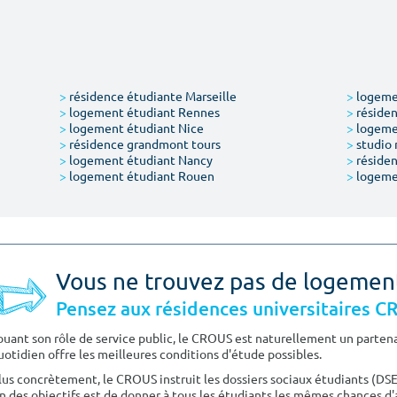
>
résidence étudiante Marseille
>
logemen
>
logement étudiant Rennes
>
résiden
>
logement étudiant Nice
>
logeme
>
résidence grandmont tours
>
studio 
>
logement étudiant Nancy
>
résiden
>
logement étudiant Rouen
>
logeme
Vous ne trouvez pas de logemen
Pensez aux résidences universitaires 
ouant son rôle de service public, le CROUS est naturellement un partenai
uotidien offre les meilleures conditions d'étude possibles.
lus concrètement, le CROUS instruit les dossiers sociaux étudiants (DS
n des objectifs est de donner à tous les étudiants les mêmes chances d'