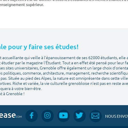
'enseignement supérieur.
le pour y faire ses études!
 accueillante qui veille à l'épanouissement de ses 62000 étudiants, elle 
et étudier par le magazine l'Étudiant. Tout a en effet été pensé pour leur f
ses sites universitaires, Grenoble offre également un large choix d'orien
es politiques, commerce, architecture, management, recherche scientifique. 
pas. Située au pied des Alpes, la nature est omniprésente dans cette ville 
sportives. Riche et variée, la vie culturelle grenobloise n'est pas en reste a
quera à votre bien-être.
t à Grenoble !
NOUS ENVOY