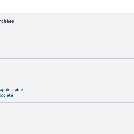
erchées
aphie alpine
société