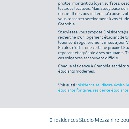
photos, montant du loyer, surfaces, des
les aides locatives. Mais Studylease qui 
dossier. Il ne vous restera qu'à poser v
vous consacrer sereinement à vos études
Grenoble.
Studylease vous propose 0 résidence(s) d
recherche d’un logement étudiant de typ
louer sont régulièrement mises à jour. V
En plus d’offrir une certaine proximité av
reposant et agréable à ses occupants. T
ces exigences est souvent difficile.
Chaque résidence à Grenoble est décrit
étudiants modernes.
Voir aussi :
résidence étudiante échiroll
étudiante fontaine
,
résidence étudiant
0 résidences Studio Mezzanine pou