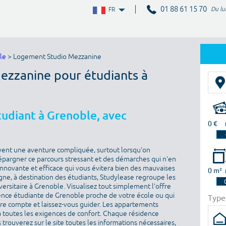
01 88 61 15 70
Du lu
FR
le
> Logement Studio Mezzanine
Mezzanine pour étudiants à
udiant à Grenoble, avec
0 €
vent une aventure compliquée, surtout lorsqu'on
épargner ce parcours stressant et des démarches qui n'en
 innovante et efficace qui vous évitera bien des mauvaises
0 m²
igne, à destination des étudiants, Studylease regroupe les
ersitaire à Grenoble. Visualisez tout simplement l'offre
ence étudiante de Grenoble proche de votre école ou qui
Type
otre compte et laissez-vous guider. Les appartements
toutes les exigences de confort. Chaque résidence
 trouverez sur le site toutes les informations nécessaires,