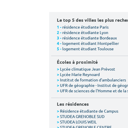
Le top 5 des villes les plus rech
résidence étudiante Paris
1 -
résidence étudiante Lyon
2 -
résidence étudiante Bordeaux
3 -
logement étudiant Montpellier
4 -
logement étudiant Toulouse
5 -
Écoles à proximité
Lycée climatique Jean Prévost
>
Lycée Marie Reynoard
>
Institut de formation d'ambulanciers
>
UFR de géographie - Institut de géogr
>
UFR de sciences de l'Homme et de la 
>
Les résidences
Résidence étudiante de Campus
>
STUDEA GRENOBLE SUD
>
STUDEA LOUIS WEIL
>
STUDEA GRENOBLE CENTRE
>