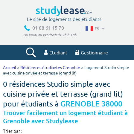
Le site de logements des étudiants
01 88 61 15 70
FR
Du lundi au vendredi de 9h à 18h
Etudiant
Gestionnaire
Accueil
>
Résidences étudiantes Grenoble
> Logement Studio simple
Votre recherche
avec cuisine privée et terrasse (grand lit)
0 résidences Studio simple avec
Ville, école
cuisine privée et terrasse (grand lit)
pour étudiants à
GRENOBLE 38000
Budget min
Budget max
Trouver facilement un logement étudiant à
Grenoble avec Studylease
€
€
Trier par :