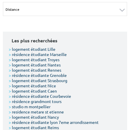
Surface min
Surface max
m²
m²
Type de location
Les plus recherchées
Colocation
>
logement étudiant Lille
>
résidence étudiante Marseille
Votre date d'entrée
>
logement étudiant Troyes
>
logement étudiant Nantes
>
logement étudiant Rennes
>
résidence étudiante Grenoble
>
logement étudiant Strasbourg
>
logement étudiant Nice
>
logement étudiant Caen
Chercher
>
résidence étudiante Courbevoie
>
résidence grandmont tours
>
studio m montpellier
>
residence metare st etienne
>
logement étudiant Nancy
>
résidence étudiante lyon 7eme arrondissement
>
logement étudiant Reims