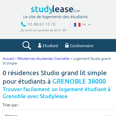
Le site de logements des étudiants
01 88 61 15 70
FR
Du lundi au vendredi de 9h à 18h
Etudiant
Gestionnaire
Accueil
>
Résidences étudiantes Grenoble
> Logement Studio grand
Votre recherche
lit simple
0 résidences Studio grand lit simple
Ville, école
pour étudiants à
GRENOBLE 38000
Trouver facilement un logement étudiant à
Grenoble avec Studylease
Budget min
Budget max
Trier par :
€
€