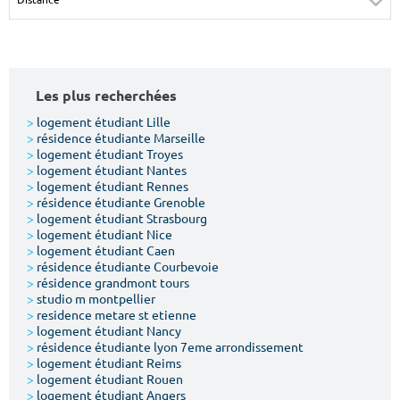
Surface min
Surface max
m²
m²
Les plus recherchées
Type de location
>
logement étudiant Lille
>
résidence étudiante Marseille
Colocation
>
logement étudiant Troyes
>
logement étudiant Nantes
Votre date d'entrée
>
logement étudiant Rennes
>
résidence étudiante Grenoble
>
logement étudiant Strasbourg
>
logement étudiant Nice
>
logement étudiant Caen
>
résidence étudiante Courbevoie
>
résidence grandmont tours
Chercher
>
studio m montpellier
>
residence metare st etienne
>
logement étudiant Nancy
>
résidence étudiante lyon 7eme arrondissement
>
logement étudiant Reims
>
logement étudiant Rouen
>
logement étudiant Angers