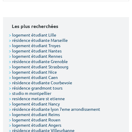
Surface min
Surface max
m²
m²
Les plus recherchées
Type de location
>
logement étudiant Lille
>
résidence étudiante Marseille
>
logement étudiant Troyes
Colocation
>
logement étudiant Nantes
>
logement étudiant Rennes
Votre date d'entrée
>
résidence étudiante Grenoble
>
logement étudiant Strasbourg
>
logement étudiant Nice
>
logement étudiant Caen
>
résidence étudiante Courbevoie
>
résidence grandmont tours
>
studio m montpellier
Chercher
>
residence metare st etienne
>
logement étudiant Nancy
>
résidence étudiante lyon 7eme arrondissement
>
logement étudiant Reims
>
logement étudiant Rouen
>
logement étudiant Angers
>
résidence étudiante Villeurbanne