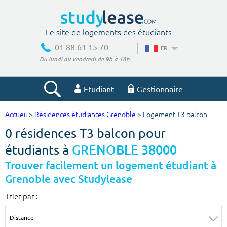
Le site de logements des étudiants
01 88 61 15 70
FR
Du lundi au vendredi de 9h à 18h
Etudiant
Gestionnaire
Accueil
>
Résidences étudiantes Grenoble
> Logement T3 balcon
Votre recherche
0 résidences T3 balcon pour
Ville, école
étudiants à
GRENOBLE 38000
Trouver facilement un logement étudiant à
Grenoble avec Studylease
Budget min
Budget max
Trier par :
€
€