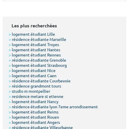
Surface min
Surface max
m²
m²
Les plus recherchées
Type de location
>
logement étudiant Lille
>
résidence étudiante Marseille
>
logement étudiant Troyes
Colocation
>
logement étudiant Nantes
>
logement étudiant Rennes
Votre date d'entrée
>
résidence étudiante Grenoble
>
logement étudiant Strasbourg
>
logement étudiant Nice
>
logement étudiant Caen
>
résidence étudiante Courbevoie
>
résidence grandmont tours
>
studio m montpellier
Chercher
>
residence metare st etienne
>
logement étudiant Nancy
>
résidence étudiante lyon 7eme arrondissement
>
logement étudiant Reims
>
logement étudiant Rouen
>
logement étudiant Angers
>
résidence étudiante Villeurbanne