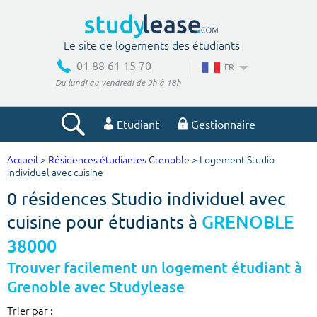
Le site de logements des étudiants
01 88 61 15 70
FR
Du lundi au vendredi de 9h à 18h
Etudiant
Gestionnaire
Accueil
>
Résidences étudiantes Grenoble
> Logement Studio
Votre recherche
individuel avec cuisine
0 résidences Studio individuel avec
Ville, école
cuisine pour étudiants à
GRENOBLE
38000
Budget min
Budget max
Trouver facilement un logement étudiant à
Grenoble avec Studylease
€
€
Trier par :