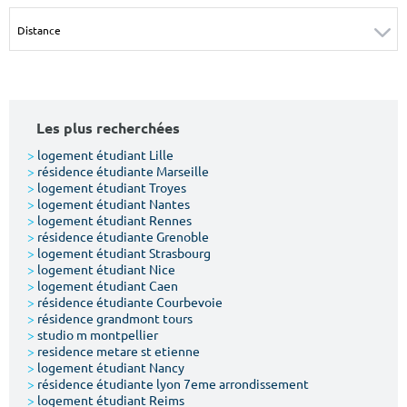
Surface min
Surface max
m²
m²
Type de location
Les plus recherchées
Colocation
>
logement étudiant Lille
>
résidence étudiante Marseille
Votre date d'entrée
>
logement étudiant Troyes
>
logement étudiant Nantes
>
logement étudiant Rennes
>
résidence étudiante Grenoble
>
logement étudiant Strasbourg
>
logement étudiant Nice
>
logement étudiant Caen
Chercher
>
résidence étudiante Courbevoie
>
résidence grandmont tours
>
studio m montpellier
>
residence metare st etienne
>
logement étudiant Nancy
>
résidence étudiante lyon 7eme arrondissement
>
logement étudiant Reims