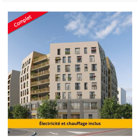
Surface min
Surface max
m²
m²
Type de location
Colocation
Votre date d'entrée
Chercher