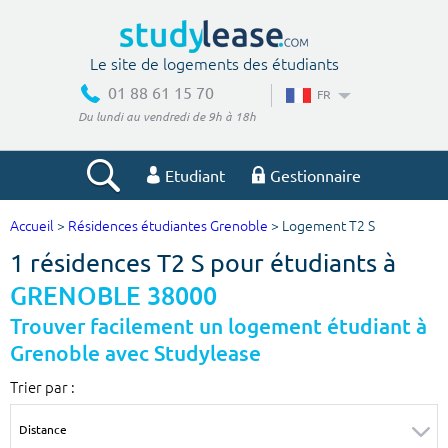
Le site de logements des étudiants
01 88 61 15 70
FR
Du lundi au vendredi de 9h à 18h
Etudiant
Gestionnaire
Accueil
>
Résidences étudiantes Grenoble
> Logement T2 S
Votre recherche
1 résidences T2 S pour étudiants à
Ville, école
GRENOBLE 38000
Trouver facilement un logement étudiant à
Grenoble avec Studylease
Budget min
Budget max
Trier par :
€
€