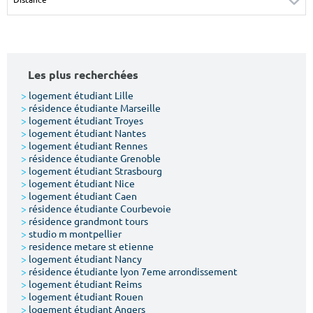
Surface min
Surface max
m²
m²
Les plus recherchées
Type de location
>
logement étudiant Lille
>
résidence étudiante Marseille
Colocation
>
logement étudiant Troyes
>
logement étudiant Nantes
Votre date d'entrée
>
logement étudiant Rennes
>
résidence étudiante Grenoble
>
logement étudiant Strasbourg
>
logement étudiant Nice
>
logement étudiant Caen
>
résidence étudiante Courbevoie
>
résidence grandmont tours
Chercher
>
studio m montpellier
>
residence metare st etienne
>
logement étudiant Nancy
>
résidence étudiante lyon 7eme arrondissement
>
logement étudiant Reims
>
logement étudiant Rouen
>
logement étudiant Angers