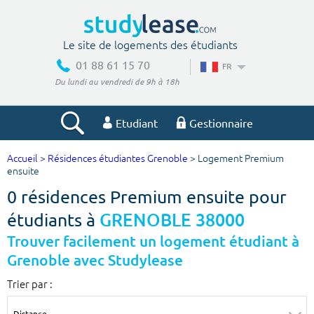
Le site de logements des étudiants
01 88 61 15 70
FR
Du lundi au vendredi de 9h à 18h
Etudiant
Gestionnaire
Accueil
>
Résidences étudiantes Grenoble
> Logement Premium
Votre recherche
ensuite
0 résidences Premium ensuite pour
Ville, école
étudiants à
GRENOBLE 38000
Trouver facilement un logement étudiant à
Grenoble avec Studylease
Budget min
Budget max
Trier par :
€
€