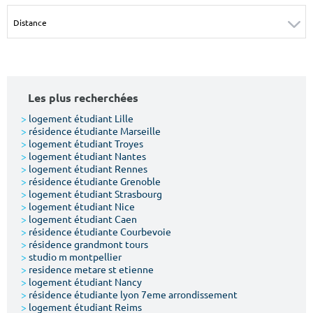
Surface min
Surface max
m²
m²
Type de location
Les plus recherchées
Colocation
>
logement étudiant Lille
>
résidence étudiante Marseille
Votre date d'entrée
>
logement étudiant Troyes
>
logement étudiant Nantes
>
logement étudiant Rennes
>
résidence étudiante Grenoble
>
logement étudiant Strasbourg
>
logement étudiant Nice
>
logement étudiant Caen
Chercher
>
résidence étudiante Courbevoie
>
résidence grandmont tours
>
studio m montpellier
>
residence metare st etienne
>
logement étudiant Nancy
>
résidence étudiante lyon 7eme arrondissement
>
logement étudiant Reims