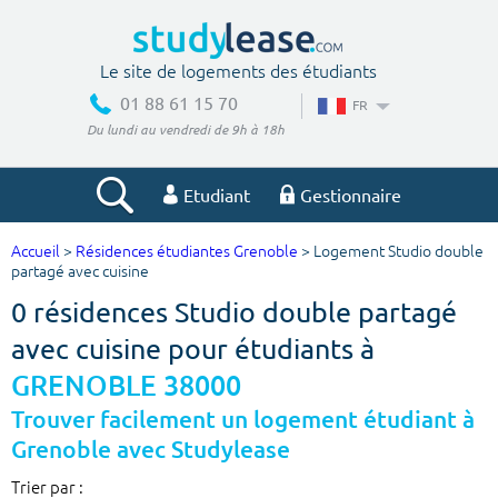
Le site de logements des étudiants
01 88 61 15 70
FR
Du lundi au vendredi de 9h à 18h
Etudiant
Gestionnaire
Accueil
>
Résidences étudiantes Grenoble
> Logement Studio double
Votre recherche
partagé avec cuisine
0 résidences Studio double partagé
Ville, école
avec cuisine pour étudiants à
GRENOBLE 38000
Budget min
Budget max
Trouver facilement un logement étudiant à
Grenoble avec Studylease
€
€
Trier par :