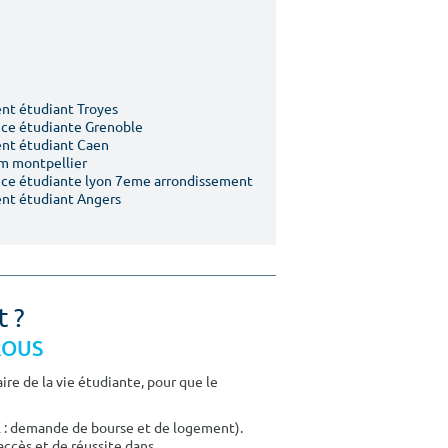
t étudiant Troyes
ce étudiante Grenoble
nt étudiant Caen
m montpellier
ce étudiante lyon 7eme arrondissement
nt étudiant Angers
t ?
CROUS
re de la vie étudiante, pour que le
E : demande de bourse et de logement).
accès et de réussite dans