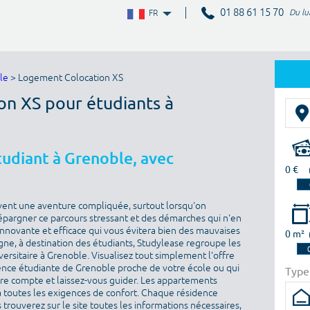
01 88 61 15 70
Du lu
FR
le
> Logement Colocation XS
on XS pour étudiants à
udiant à Grenoble, avec
0 €
vent une aventure compliquée, surtout lorsqu'on
épargner ce parcours stressant et des démarches qui n'en
 innovante et efficace qui vous évitera bien des mauvaises
0 m²
igne, à destination des étudiants, Studylease regroupe les
ersitaire à Grenoble. Visualisez tout simplement l'offre
ence étudiante de Grenoble proche de votre école ou qui
Type
otre compte et laissez-vous guider. Les appartements
toutes les exigences de confort. Chaque résidence
 trouverez sur le site toutes les informations nécessaires,