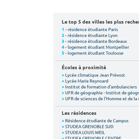
Le top 5 des villes les plus rech
résidence étudiante Paris
1 -
résidence étudiante Lyon
2 -
résidence étudiante Bordeaux
3 -
logement étudiant Montpellier
4 -
logement étudiant Toulouse
5 -
Écoles à proximité
Lycée climatique Jean Prévost
>
Lycée Marie Reynoard
>
Institut de formation d'ambulanciers
>
UFR de géographie - Institut de géogr
>
UFR de sciences de l'Homme et de la 
>
Les résidences
Résidence étudiante de Campus
>
STUDEA GRENOBLE SUD
>
STUDEA LOUIS WEIL
>
STUDEA GRENOBLE CENTRE
>