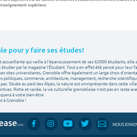
'enseignement supérieur.
le pour y faire ses études!
 accueillante qui veille à l'épanouissement de ses 62000 étudiants, elle 
et étudier par le magazine l'Étudiant. Tout a en effet été pensé pour leur f
ses sites universitaires, Grenoble offre également un large choix d'orien
es politiques, commerce, architecture, management, recherche scientifique. 
pas. Située au pied des Alpes, la nature est omniprésente dans cette ville 
sportives. Riche et variée, la vie culturelle grenobloise n'est pas en reste a
quera à votre bien-être.
t à Grenoble !
NOUS ENVOY