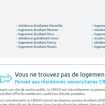
>
résidence étudiante Marseille
>
logemen
>
logement étudiant Rennes
>
résiden
>
logement étudiant Nice
>
logeme
>
résidence grandmont tours
>
studio 
>
logement étudiant Nancy
>
résiden
>
logement étudiant Rouen
>
logeme
Vous ne trouvez pas de logemen
Pensez aux résidences universitaires 
ouant son rôle de service public, le CROUS est naturellement un partenai
uotidien offre les meilleures conditions d'étude possibles.
lus concrètement, le CROUS instruit les dossiers sociaux étudiants (DS
n des objectifs est de donner à tous les étudiants les mêmes chances d'