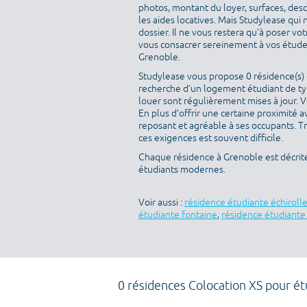
photos, montant du loyer, surfaces, des
les aides locatives. Mais Studylease qui 
dossier. Il ne vous restera qu'à poser v
vous consacrer sereinement à vos études
Grenoble.
Studylease vous propose 0 résidence(s) d
recherche d’un logement étudiant de type
louer sont régulièrement mises à jour. V
En plus d’offrir une certaine proximité av
reposant et agréable à ses occupants. T
ces exigences est souvent difficile.
Chaque résidence à Grenoble est décrit
étudiants modernes.
Voir aussi :
résidence étudiante échiroll
étudiante fontaine
,
résidence étudiant
0 résidences Colocation XS pour ét