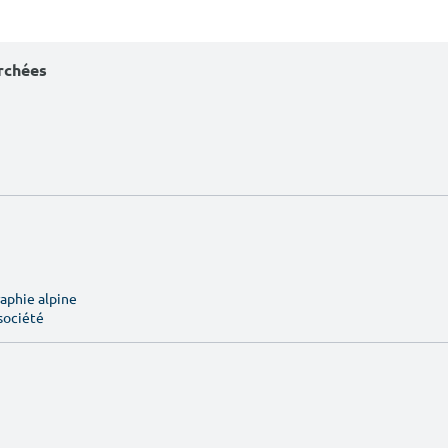
erchées
aphie alpine
société