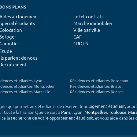
BONS PLANS
Aides au logement
Loi et contrats
Spécial étudiants
Marché immobilier
Colocation
Ville par ville
Se loger
CAF
Garantie
CROUS
Etude
Ils parlent de nous
Recrutement
idences étudiantes Lyon
Résidences étudiantes Bordeaux
idences étudiantes Montpellier
Résidences étudiantes Bristol
idences étudiantes Marseille
Résidences étudiantes Rennes
igne qui permet aux étudiants de réserver leur
, aupr
logement étudiant
sur toute la France. Que ce soit à
Paris
,
Lyon
,
Montpellier
,
Toulouse
,
Mars
ite la
, et vous aide dans les
recherche de votre appartement étudiant