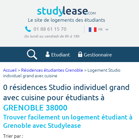
Le site de logements des étudiants
01 88 61 15 70
FR
Du lundi au vendredi de 9h à 18h
Etudiant
Gestionnaire
Accueil
>
Résidences étudiantes Grenoble
> Logement Studio
Votre recherche
individuel grand avec cuisine
0 résidences Studio individuel grand
Ville, école
avec cuisine pour étudiants à
GRENOBLE 38000
Budget min
Budget max
Trouver facilement un logement étudiant à
Grenoble avec Studylease
€
€
Trier par :