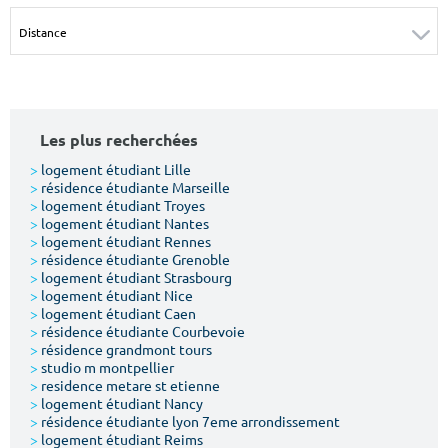
Surface min
Surface max
m²
m²
Type de location
Les plus recherchées
Colocation
>
logement étudiant Lille
>
résidence étudiante Marseille
Votre date d'entrée
>
logement étudiant Troyes
>
logement étudiant Nantes
>
logement étudiant Rennes
>
résidence étudiante Grenoble
>
logement étudiant Strasbourg
>
logement étudiant Nice
>
logement étudiant Caen
Chercher
>
résidence étudiante Courbevoie
>
résidence grandmont tours
>
studio m montpellier
>
residence metare st etienne
>
logement étudiant Nancy
>
résidence étudiante lyon 7eme arrondissement
>
logement étudiant Reims