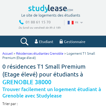
Le site de logements des étudiants
01 88 61 15 70
FR
Du lundi au vendredi de 9h à 18h
Etudiant
Gestionnaire
Accueil
>
Résidences étudiantes Grenoble
> Logement T1 Small
Votre recherche
Premium (Etage élevé)
0 résidences T1 Small Premium
Ville, école
(Etage élevé) pour étudiants à
GRENOBLE 38000
Budget min
Budget max
Trouver facilement un logement étudiant à
Grenoble avec Studylease
€
€
Trier par :