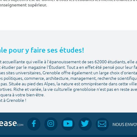
'enseignement supérieur.
le pour y faire ses études!
 accueillante qui veille à l'épanouissement de ses 62000 étudiants, elle 
et étudier par le magazine l'Étudiant. Tout a en effet été pensé pour leur f
ses sites universitaires, Grenoble offre également un large choix d'orien
es politiques, commerce, architecture, management, recherche scientifique. 
pas. Située au pied des Alpes, la nature est omniprésente dans cette ville 
sportives. Riche et variée, la vie culturelle grenobloise n'est pas en reste a
quera à votre bien-être.
t à Grenoble !
NOUS ENVOY