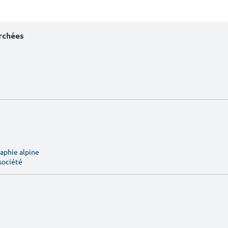
erchées
aphie alpine
société