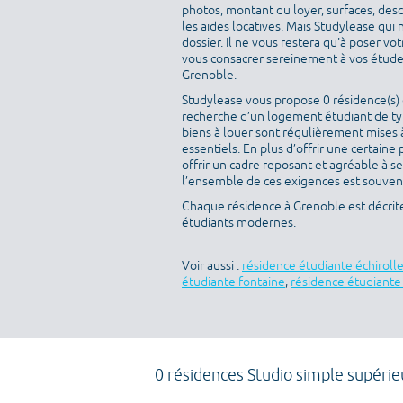
photos, montant du loyer, surfaces, des
les aides locatives. Mais Studylease qui 
dossier. Il ne vous restera qu'à poser v
vous consacrer sereinement à vos études
Grenoble.
Studylease vous propose 0 résidence(s) d
recherche d’un logement étudiant de typ
biens à louer sont régulièrement mises à
essentiels. En plus d’offrir une certaine 
offrir un cadre reposant et agréable à s
l’ensemble de ces exigences est souvent 
Chaque résidence à Grenoble est décrit
étudiants modernes.
Voir aussi :
résidence étudiante échiroll
étudiante fontaine
,
résidence étudiant
0 résidences Studio simple supérie