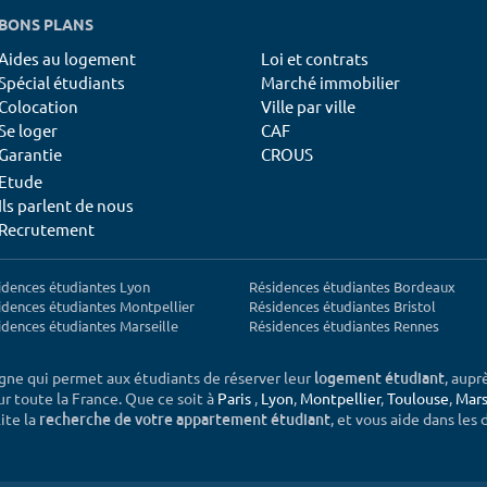
BONS PLANS
Aides au logement
Loi et contrats
Spécial étudiants
Marché immobilier
Colocation
Ville par ville
Se loger
CAF
Garantie
CROUS
Etude
Ils parlent de nous
Recrutement
idences étudiantes Lyon
Résidences étudiantes Bordeaux
idences étudiantes Montpellier
Résidences étudiantes Bristol
idences étudiantes Marseille
Résidences étudiantes Rennes
igne qui permet aux étudiants de réserver leur
, aupr
logement étudiant
sur toute la France. Que ce soit à
Paris
,
Lyon
,
Montpellier
,
Toulouse
,
Mars
ite la
, et vous aide dans les
recherche de votre appartement étudiant