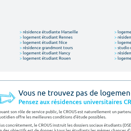
>
résidence étudiante Marseille
>
logemen
>
logement étudiant Rennes
>
résiden
>
logement étudiant Nice
>
logeme
>
résidence grandmont tours
>
studio 
>
logement étudiant Nancy
>
résiden
>
logement étudiant Rouen
>
logeme
Vous ne trouvez pas de logemen
Pensez aux résidences universitaires 
ouant son rôle de service public, le CROUS est naturellement un partenai
uotidien offre les meilleures conditions d'étude possibles.
lus concrètement, le CROUS instruit les dossiers sociaux étudiants (DS
n des objectifs est de donner à tous les étudiants les mêmes chances d'