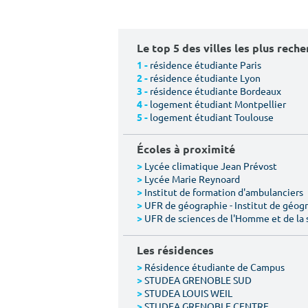
Le top 5 des villes les plus rech
résidence étudiante Paris
1 -
résidence étudiante Lyon
2 -
résidence étudiante Bordeaux
3 -
logement étudiant Montpellier
4 -
logement étudiant Toulouse
5 -
Écoles à proximité
Lycée climatique Jean Prévost
>
Lycée Marie Reynoard
>
Institut de formation d'ambulanciers
>
UFR de géographie - Institut de géogr
>
UFR de sciences de l'Homme et de la 
>
Les résidences
Résidence étudiante de Campus
>
STUDEA GRENOBLE SUD
>
STUDEA LOUIS WEIL
>
STUDEA GRENOBLE CENTRE
>