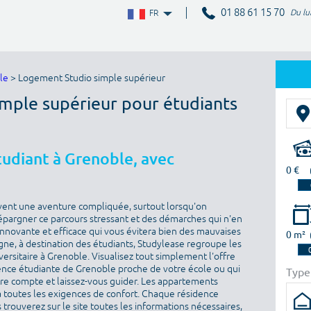
01 88 61 15 70
Du lu
FR
le
> Logement Studio simple supérieur
imple supérieur pour étudiants
udiant à Grenoble, avec
0 €
vent une aventure compliquée, surtout lorsqu'on
épargner ce parcours stressant et des démarches qui n'en
 innovante et efficace qui vous évitera bien des mauvaises
0 m²
igne, à destination des étudiants, Studylease regroupe les
ersitaire à Grenoble. Visualisez tout simplement l'offre
ence étudiante de Grenoble proche de votre école ou qui
Type
otre compte et laissez-vous guider. Les appartements
toutes les exigences de confort. Chaque résidence
 trouverez sur le site toutes les informations nécessaires,