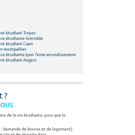
t étudiant Troyes
ce étudiante Grenoble
nt étudiant Caen
m montpellier
ce étudiante lyon 7eme arrondissement
nt étudiant Angers
t ?
CROUS
re de la vie étudiante, pour que le
E : demande de bourse et de logement).
accès et de réussite dans