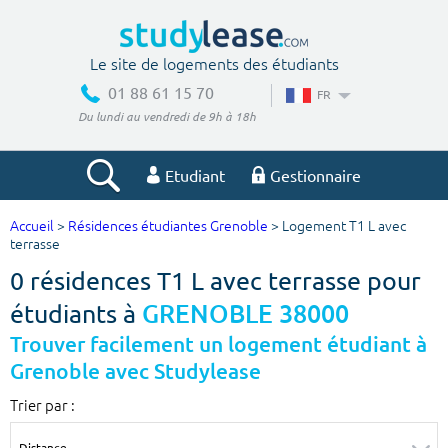
Le site de logements des étudiants
01 88 61 15 70
FR
Du lundi au vendredi de 9h à 18h
Etudiant
Gestionnaire
Accueil
>
Résidences étudiantes Grenoble
> Logement T1 L avec
Votre recherche
terrasse
0 résidences T1 L avec terrasse pour
Ville, école
étudiants à
GRENOBLE 38000
Trouver facilement un logement étudiant à
Grenoble avec Studylease
Budget min
Budget max
Trier par :
€
€