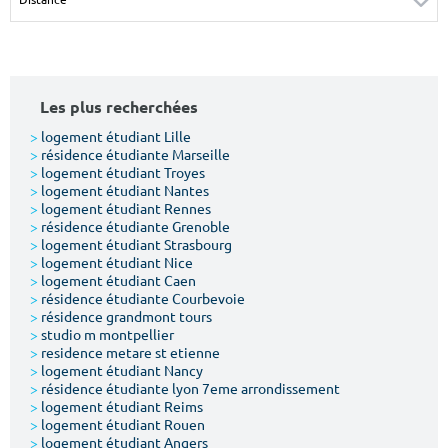
Surface min
Surface max
m²
m²
Les plus recherchées
Type de location
>
logement étudiant Lille
>
résidence étudiante Marseille
Colocation
>
logement étudiant Troyes
>
logement étudiant Nantes
Votre date d'entrée
>
logement étudiant Rennes
>
résidence étudiante Grenoble
>
logement étudiant Strasbourg
>
logement étudiant Nice
>
logement étudiant Caen
>
résidence étudiante Courbevoie
>
résidence grandmont tours
Chercher
>
studio m montpellier
>
residence metare st etienne
>
logement étudiant Nancy
>
résidence étudiante lyon 7eme arrondissement
>
logement étudiant Reims
>
logement étudiant Rouen
>
logement étudiant Angers