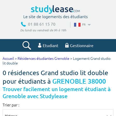
Le site de logements des étudiants
01 88 61 15 70
FR
Du lundi au vendredi de 9h à 18h
Etudiant
Gestionnaire
Accueil
>
Résidences étudiantes Grenoble
> Logement Grand studio
Votre recherche
lit double
0 résidences Grand studio lit double
Ville, école
pour étudiants à
GRENOBLE 38000
Trouver facilement un logement étudiant à
Grenoble avec Studylease
Budget min
Budget max
Trier par :
€
€