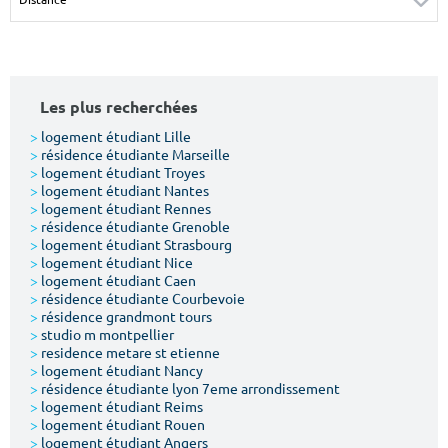
Surface min
Surface max
m²
m²
Les plus recherchées
Type de location
>
logement étudiant Lille
>
résidence étudiante Marseille
Colocation
>
logement étudiant Troyes
>
logement étudiant Nantes
Votre date d'entrée
>
logement étudiant Rennes
>
résidence étudiante Grenoble
>
logement étudiant Strasbourg
>
logement étudiant Nice
>
logement étudiant Caen
>
résidence étudiante Courbevoie
>
résidence grandmont tours
Chercher
>
studio m montpellier
>
residence metare st etienne
>
logement étudiant Nancy
>
résidence étudiante lyon 7eme arrondissement
>
logement étudiant Reims
>
logement étudiant Rouen
>
logement étudiant Angers