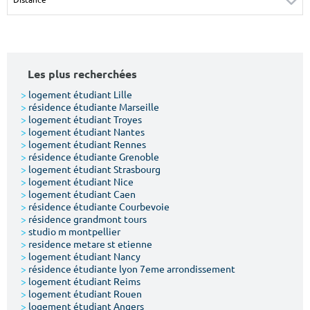
Surface min
Surface max
m²
m²
Les plus recherchées
Type de location
>
logement étudiant Lille
>
résidence étudiante Marseille
Colocation
>
logement étudiant Troyes
>
logement étudiant Nantes
Votre date d'entrée
>
logement étudiant Rennes
>
résidence étudiante Grenoble
>
logement étudiant Strasbourg
>
logement étudiant Nice
>
logement étudiant Caen
>
résidence étudiante Courbevoie
>
résidence grandmont tours
Chercher
>
studio m montpellier
>
residence metare st etienne
>
logement étudiant Nancy
>
résidence étudiante lyon 7eme arrondissement
>
logement étudiant Reims
>
logement étudiant Rouen
>
logement étudiant Angers