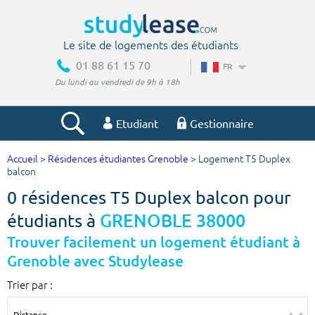
Le site de logements des étudiants
01 88 61 15 70
FR
Du lundi au vendredi de 9h à 18h
Etudiant
Gestionnaire
Accueil
>
Résidences étudiantes Grenoble
> Logement T5 Duplex
Votre recherche
balcon
0 résidences T5 Duplex balcon pour
Ville, école
étudiants à
GRENOBLE 38000
Trouver facilement un logement étudiant à
Grenoble avec Studylease
Budget min
Budget max
Trier par :
€
€