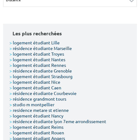
Surface min
Surface max
m²
m²
Les plus recherchées
Type de location
>
logement étudiant Lille
>
résidence étudiante Marseille
Colocation
>
logement étudiant Troyes
>
logement étudiant Nantes
Votre date d'entrée
>
logement étudiant Rennes
>
résidence étudiante Grenoble
>
logement étudiant Strasbourg
>
logement étudiant Nice
>
logement étudiant Caen
>
résidence étudiante Courbevoie
>
résidence grandmont tours
Chercher
>
studio m montpellier
>
residence metare st etienne
>
logement étudiant Nancy
>
résidence étudiante lyon 7eme arrondissement
>
logement étudiant Reims
>
logement étudiant Rouen
>
logement étudiant Angers