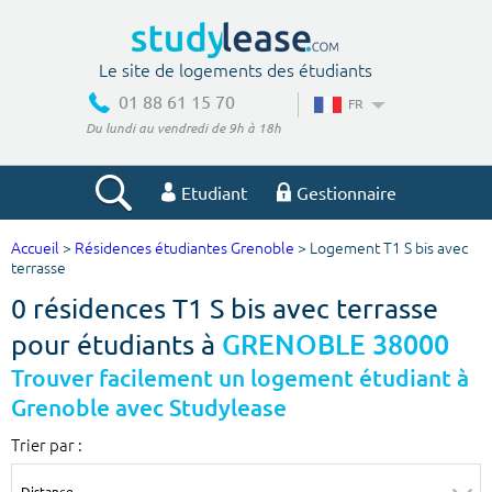
Le site de logements des étudiants
01 88 61 15 70
FR
Du lundi au vendredi de 9h à 18h
Etudiant
Gestionnaire
Accueil
>
Résidences étudiantes Grenoble
> Logement T1 S bis avec
Votre recherche
terrasse
0 résidences T1 S bis avec terrasse
Ville, école
pour étudiants à
GRENOBLE 38000
Trouver facilement un logement étudiant à
Grenoble avec Studylease
Budget min
Budget max
Trier par :
€
€