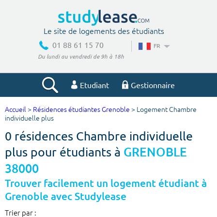
Le site de logements des étudiants
01 88 61 15 70
FR
Du lundi au vendredi de 9h à 18h
Etudiant
Gestionnaire
Accueil
>
Résidences étudiantes Grenoble
> Logement Chambre
Votre recherche
individuelle plus
0 résidences Chambre individuelle
Ville, école
plus pour étudiants à
GRENOBLE
38000
Budget min
Budget max
Trouver facilement un logement étudiant à
Grenoble avec Studylease
€
€
Trier par :