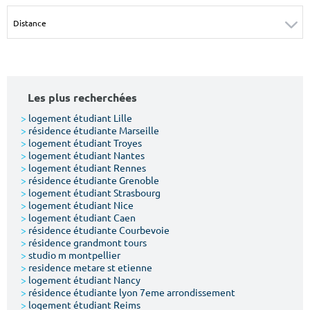
Surface min
Surface max
m²
m²
Type de location
Les plus recherchées
Colocation
>
logement étudiant Lille
>
résidence étudiante Marseille
Votre date d'entrée
>
logement étudiant Troyes
>
logement étudiant Nantes
>
logement étudiant Rennes
>
résidence étudiante Grenoble
>
logement étudiant Strasbourg
>
logement étudiant Nice
>
logement étudiant Caen
Chercher
>
résidence étudiante Courbevoie
>
résidence grandmont tours
>
studio m montpellier
>
residence metare st etienne
>
logement étudiant Nancy
>
résidence étudiante lyon 7eme arrondissement
>
logement étudiant Reims