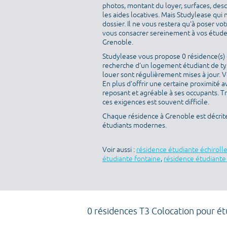
photos, montant du loyer, surfaces, des
les aides locatives. Mais Studylease qui 
dossier. Il ne vous restera qu'à poser v
vous consacrer sereinement à vos études
Grenoble.
Studylease vous propose 0 résidence(s) d
recherche d’un logement étudiant de type
louer sont régulièrement mises à jour. V
En plus d’offrir une certaine proximité av
reposant et agréable à ses occupants. T
ces exigences est souvent difficile.
Chaque résidence à Grenoble est décrit
étudiants modernes.
Voir aussi :
résidence étudiante échiroll
étudiante fontaine
,
résidence étudiant
0 résidences T3 Colocation pour ét