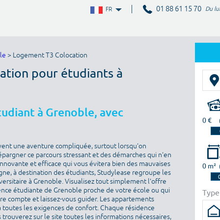
01 88 61 15 70
Du lu
FR
le
> Logement T3 Colocation
ation pour étudiants à
udiant à Grenoble, avec
0 €
vent une aventure compliquée, surtout lorsqu'on
épargner ce parcours stressant et des démarches qui n'en
 innovante et efficace qui vous évitera bien des mauvaises
0 m²
igne, à destination des étudiants, Studylease regroupe les
ersitaire à Grenoble. Visualisez tout simplement l'offre
ence étudiante de Grenoble proche de votre école ou qui
Type
otre compte et laissez-vous guider. Les appartements
toutes les exigences de confort. Chaque résidence
 trouverez sur le site toutes les informations nécessaires,