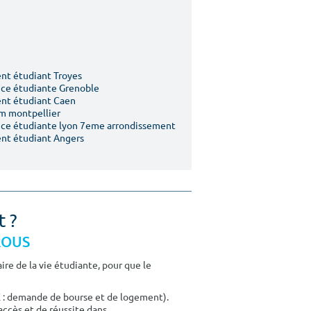
t étudiant Troyes
ce étudiante Grenoble
nt étudiant Caen
m montpellier
ce étudiante lyon 7eme arrondissement
nt étudiant Angers
t ?
CROUS
re de la vie étudiante, pour que le
E : demande de bourse et de logement).
accès et de réussite dans