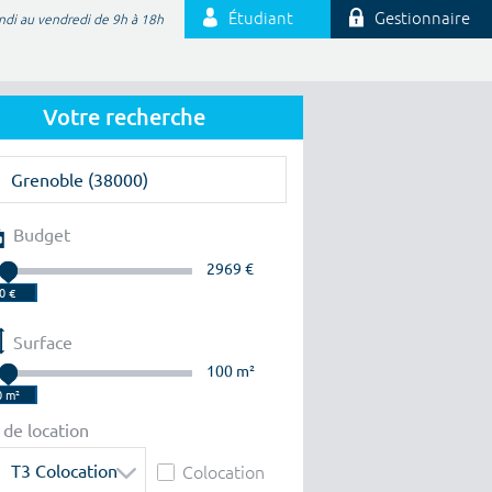
Étudiant
Gestionnaire
ndi au vendredi de 9h à 18h
Votre recherche
Budget
2969 €
Surface
100 m²
 de location
T3 Colocation
Colocation