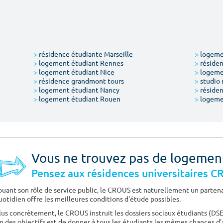
>
résidence étudiante Marseille
>
logemen
>
logement étudiant Rennes
>
résiden
>
logement étudiant Nice
>
logeme
>
résidence grandmont tours
>
studio 
>
logement étudiant Nancy
>
résiden
>
logement étudiant Rouen
>
logeme
Vous ne trouvez pas de logemen
Pensez aux résidences universitaires 
ouant son rôle de service public, le CROUS est naturellement un partenai
uotidien offre les meilleures conditions d'étude possibles.
lus concrètement, le CROUS instruit les dossiers sociaux étudiants (DS
n des objectifs est de donner à tous les étudiants les mêmes chances d'