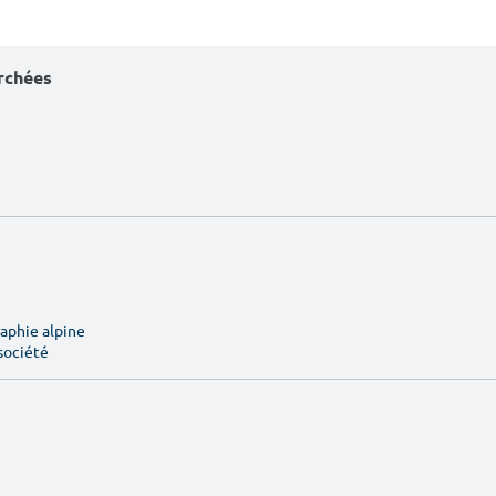
erchées
aphie alpine
société