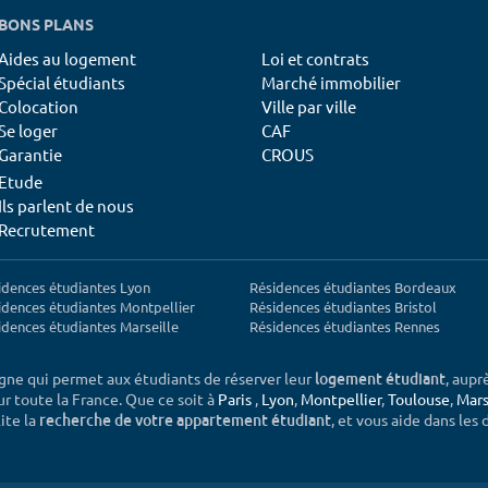
BONS PLANS
Aides au logement
Loi et contrats
Spécial étudiants
Marché immobilier
Colocation
Ville par ville
Se loger
CAF
Garantie
CROUS
Etude
Ils parlent de nous
Recrutement
idences étudiantes Lyon
Résidences étudiantes Bordeaux
idences étudiantes Montpellier
Résidences étudiantes Bristol
idences étudiantes Marseille
Résidences étudiantes Rennes
igne qui permet aux étudiants de réserver leur
, aupr
logement étudiant
sur toute la France. Que ce soit à
Paris
,
Lyon
,
Montpellier
,
Toulouse
,
Mars
ite la
, et vous aide dans les
recherche de votre appartement étudiant