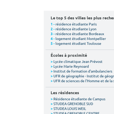
Le top 5 des villes les plus rech
résidence étudiante Paris
1 -
résidence étudiante Lyon
2 -
résidence étudiante Bordeaux
3 -
logement étudiant Montpellier
4 -
logement étudiant Toulouse
5 -
Écoles à proximité
Lycée climatique Jean Prévost
>
Lycée Marie Reynoard
>
Institut de formation d'ambulanciers
>
UFR de géographie - Institut de géogr
>
UFR de sciences de l'Homme et de la 
>
Les résidences
Résidence étudiante de Campus
>
STUDEA GRENOBLE SUD
>
STUDEA LOUIS WEIL
>
STUDEA GRENOBLE CENTRE
>