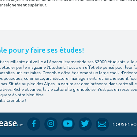
'enseignement supérieur.
le pour y faire ses études!
 accueillante qui veille à l'épanouissement de ses 62000 étudiants, elle 
et étudier par le magazine l'Étudiant. Tout a en effet été pensé pour leur f
ses sites universitaires, Grenoble offre également un large choix d'orien
es politiques, commerce, architecture, management, recherche scientifique. 
pas. Située au pied des Alpes, la nature est omniprésente dans cette ville 
sportives. Riche et variée, la vie culturelle grenobloise n'est pas en reste a
quera à votre bien-être.
t à Grenoble !
NOUS ENVOY