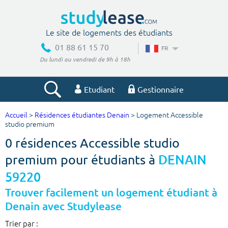
Le site de logements des étudiants
01 88 61 15 70
FR
Du lundi au vendredi de 9h à 18h
Etudiant
Gestionnaire
Accueil
>
Résidences étudiantes Denain
> Logement Accessible
Votre recherche
studio premium
0 résidences Accessible studio
Ville, école
premium pour étudiants à
DENAIN
59220
Budget min
Budget max
Trouver facilement un logement étudiant à
Denain avec Studylease
€
€
Trier par :