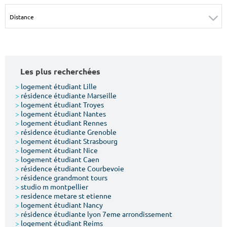
Surface min
Surface max
m²
m²
Type de location
Les plus recherchées
Colocation
>
logement étudiant Lille
>
résidence étudiante Marseille
Votre date d'entrée
>
logement étudiant Troyes
>
logement étudiant Nantes
>
logement étudiant Rennes
>
résidence étudiante Grenoble
>
logement étudiant Strasbourg
>
logement étudiant Nice
>
logement étudiant Caen
Chercher
>
résidence étudiante Courbevoie
>
résidence grandmont tours
>
studio m montpellier
>
residence metare st etienne
>
logement étudiant Nancy
>
résidence étudiante lyon 7eme arrondissement
>
logement étudiant Reims