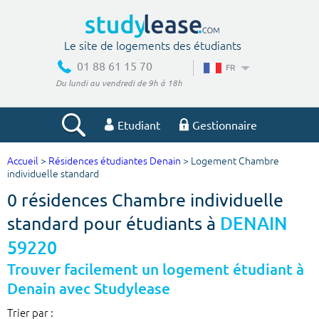
Le site de logements des étudiants
01 88 61 15 70
FR
Du lundi au vendredi de 9h à 18h
Etudiant
Gestionnaire
Accueil
>
Résidences étudiantes Denain
> Logement Chambre
Votre recherche
individuelle standard
0 résidences Chambre individuelle
Ville, école
standard pour étudiants à
DENAIN
59220
Budget min
Budget max
Trouver facilement un logement étudiant à
Denain avec Studylease
€
€
Trier par :