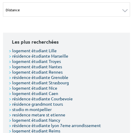
Surface min
Surface max
m²
m²
Type de location
Les plus recherchées
Colocation
>
logement étudiant Lille
>
résidence étudiante Marseille
Votre date d'entrée
>
logement étudiant Troyes
>
logement étudiant Nantes
>
logement étudiant Rennes
>
résidence étudiante Grenoble
>
logement étudiant Strasbourg
>
logement étudiant Nice
>
logement étudiant Caen
Chercher
>
résidence étudiante Courbevoie
>
résidence grandmont tours
>
studio m montpellier
>
residence metare st etienne
>
logement étudiant Nancy
>
résidence étudiante lyon 7eme arrondissement
>
logement étudiant Reims