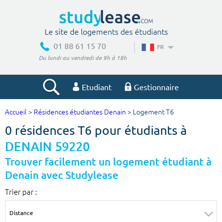
Le site de logements des étudiants
01 88 61 15 70
FR
Du lundi au vendredi de 9h à 18h
Etudiant
Gestionnaire
Accueil
>
Résidences étudiantes Denain
> Logement T6
Votre recherche
0 résidences T6 pour étudiants à
Ville, école
DENAIN 59220
Trouver facilement un logement étudiant à
Denain avec Studylease
Budget min
Budget max
Trier par :
€
€