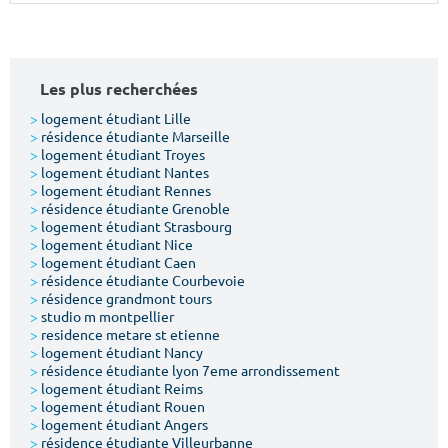
Surface min
Surface max
m²
m²
Les plus recherchées
Type de location
>
logement étudiant Lille
>
résidence étudiante Marseille
>
logement étudiant Troyes
Colocation
>
logement étudiant Nantes
>
logement étudiant Rennes
Votre date d'entrée
>
résidence étudiante Grenoble
>
logement étudiant Strasbourg
>
logement étudiant Nice
>
logement étudiant Caen
>
résidence étudiante Courbevoie
>
résidence grandmont tours
>
studio m montpellier
Chercher
>
residence metare st etienne
>
logement étudiant Nancy
>
résidence étudiante lyon 7eme arrondissement
>
logement étudiant Reims
>
logement étudiant Rouen
>
logement étudiant Angers
>
résidence étudiante Villeurbanne